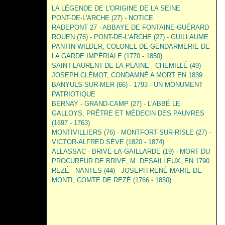
LA LÉGENDE DE L'ORIGINE DE LA SEINE
PONT-DE-L'ARCHE (27) - NOTICE
RADEPONT 27 - ABBAYE DE FONTAINE-GUÉRARD
ROUEN (76) - PONT-DE-L'ARCHE (27) - GUILLAUME
PANTIN-WILDER, COLONEL DE GENDARMERIE DE
LA GARDE IMPÉRIALE (1770 - 1850)
SAINT-LAURENT-DE-LA-PLAINE - CHEMILLÉ (49) -
JOSEPH CLÉMOT, CONDAMNÉ A MORT EN 1839
BANYULS-SUR-MER (66) - 1793 - UN MONUMENT
PATRIOTIQUE
BERNAY - GRAND-CAMP (27) - L'ABBÉ LE
GALLOYS, PRÊTRE ET MÉDECIN DES PAUVRES
(1697 - 1763)
MONTIVILLIERS (76) - MONTFORT-SUR-RISLE (27) -
VICTOR-ALFRED SÈVE (1820 - 1874)
ALLASSAC - BRIVE-LA-GAILLARDE (19) - MORT DU
PROCUREUR DE BRIVE, M. DESAILLEUX, EN 1790
REZÉ - NANTES (44) - JOSEPH-RENÉ-MARIE DE
MONTI, COMTE DE REZÉ (1766 - 1850)