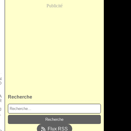
Publicité
N
O
A
Recherche
R
J
L
Flux RSS