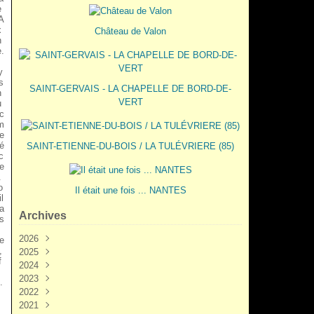
e
A
x
Château de Valon
n
.
y
s
SAINT-GERVAIS - LA CHAPELLE DE BORD-DE-
n
VERT
u
c
m
e
é
SAINT-ETIENNE-DU-BOIS / LA TULÉVRIERE (85)
c
e
.
o
Il était une fois ... NANTES
il
a
Archives
s
2026
e
,
2025
Juin
(3)
f
2024
Mai
Décembre
(2)
(5)
2023
Mars
Novembre
Novembre
(3)
(7)
(6)
.
2022
Février
Octobre
Octobre
Décembre
(2)
(9)
(1)
(3)
2021
Janvier
Septembre
Septembre
Novembre
Décembre
(1)
(7)
(3)
(6)
(6)