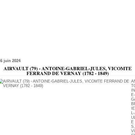
16 juin 2024
AIRVAULT (79) - ANTOINE-GABRIEL-JULES, VICOMTE
FERRAND DE VERNAY (1782 - 1849)
A
T
IN
E-
G
B
IE
L-
U
E
S,
VI