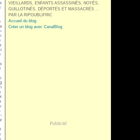
a
VIEILLARDS, ENFANTS ASSASSINÉS, NOYÉS,
i
GUILLOTINÉS, DÉPORTÉS ET MASSACRÉS ...
PAR LA RIPOUBLIFRIC
Accueil du blog
e
a
Créer un blog avec CanalBlog
e-
n
e
a
i
e
a
i
o
g
n
a
i
à
u
s
-
r
Publicité
O
n
,