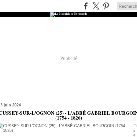
Publicité
23 juin 2024
CUSSEY-SUR-L'OGNON (25) - L'ABBÉ GABRIEL BOURGOI
(1754 - 1826)
Fi
s 
e