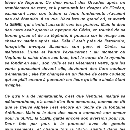
bleue de Neptune. Ce dieu venait des Orcades après un
tremblement de terre, et il parcourait les rivages de l'Océan,
examinant avec son trident si leurs fondements n'avaient
pas été ébranlés. A sa vue, Héva jeta un grand cri, et avertit
la SEINE, qui s'enfuit aussitôt vers les prairies. Mais le dieu
des mers avait aperçu la nymphe de Cérès, et, touché de sa
bonne grâce et de sa légèreté, il poussa sur le rivage ses
chevaux marins après elle. Déjà il était près de l'atteindre,
lorsqu'elle invoqua Bacchus, son père, et Cérès, sa
maîtresse. L'une et l'autre l'exaucèrent : au moment où
Neptune la saisit dans ses bras, tout le corps de la nymphe
se fondit en eau ; son voile et ses vêtements verts, que les
vents poussaient devant elle, devinrent des flots couleur
d'émeraude ; elle fut changée en un fleuve de cette couleur,
qui se plaît encore à parcourir les lieux qu'elle a aimés étant
nymphe.
Ce qu'il y a de remarquable, c'est que Neptune, malgré sa
métamorphose, n'a cessé d'en être amoureux, comme on dit
que le fleuve Alphée l'est encore en Sicile de la fontaine
Aréthuse. Mais si le dieu des mers a conservé son amour
pour la SEINE, la SEINE garde encore son aversion pour lui.
Deux fois par jour, il la poursuit avec de grands
mugissements, et chaque fois la SEINE s'enfuit dans les