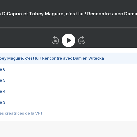
 DiCaprio et Tobey Maguire, c'est lui ! Rencontre avec Dam
bey Maguire, c'est lui ! Rencontre avec Damien Witecka
e 6
e 5
e 4
e 3
s créatrices de la VF !
e 2
e 1