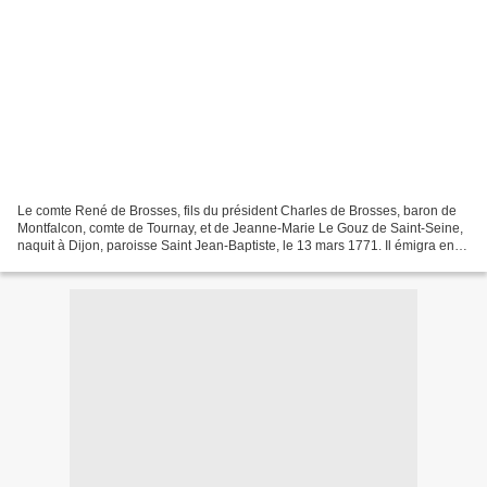
Le comte René de Brosses, fils du président Charles de Brosses, baron de
Montfalcon, comte de Tournay, et de Jeanne-Marie Le Gouz de Saint-Seine,
naquit à Dijon, paroisse Saint Jean-Baptiste, le 13 mars 1771. Il émigra en
1790 et rejoignit, en 1792, l'armée...