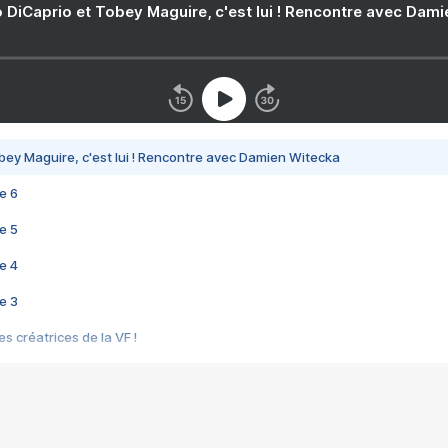
 DiCaprio et Tobey Maguire, c'est lui ! Rencontre avec Dam
bey Maguire, c'est lui ! Rencontre avec Damien Witecka
e 6
e 5
e 4
e 3
s créatrices de la VF !
e 2
e 1
e Mektoub My Love arrive enfin ! Rencontre avec Shaïn Boumedine et Sal