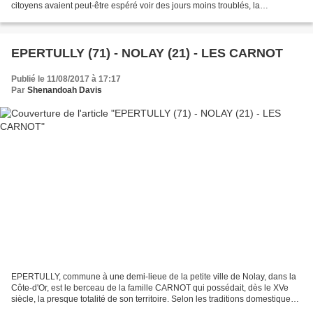
citoyens avaient peut-être espéré voir des jours moins troublés, la
Municipalité eut la fantaisie de prendre un...
EPERTULLY (71) - NOLAY (21) - LES CARNOT
Publié le 11/08/2017 à 17:17
Par
Shenandoah Davis
EPERTULLY, commune à une demi-lieue de la petite ville de Nolay, dans la
Côte-d'Or, est le berceau de la famille CARNOT qui possédait, dès le XVe
siècle, la presque totalité de son territoire. Selon les traditions domestiques
confirmées par les souvenirs...