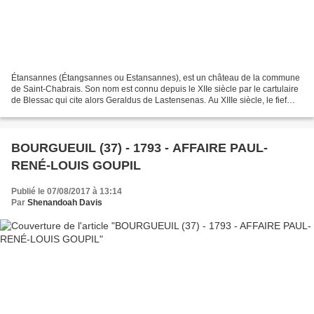
Étansannes (Étangsannes ou Estansannes), est un château de la commune
de Saint-Chabrais. Son nom est connu depuis le XIIe siècle par le cartulaire
de Blessac qui cite alors Geraldus de Lastensenas. Au XIIIe siècle, le fief
semble appartenir à une famille...
BOURGUEUIL (37) - 1793 - AFFAIRE PAUL-
RENÉ-LOUIS GOUPIL
Publié le 07/08/2017 à 13:14
Par
Shenandoah Davis