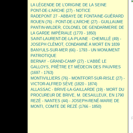
LA LÉGENDE DE L'ORIGINE DE LA SEINE
PONT-DE-L'ARCHE (27) - NOTICE
RADEPONT 27 - ABBAYE DE FONTAINE-GUÉRARD
ROUEN (76) - PONT-DE-L'ARCHE (27) - GUILLAUME
PANTIN-WILDER, COLONEL DE GENDARMERIE DE
LA GARDE IMPÉRIALE (1770 - 1850)
SAINT-LAURENT-DE-LA-PLAINE - CHEMILLÉ (49) -
JOSEPH CLÉMOT, CONDAMNÉ A MORT EN 1839
BANYULS-SUR-MER (66) - 1793 - UN MONUMENT
PATRIOTIQUE
BERNAY - GRAND-CAMP (27) - L'ABBÉ LE
GALLOYS, PRÊTRE ET MÉDECIN DES PAUVRES
(1697 - 1763)
MONTIVILLIERS (76) - MONTFORT-SUR-RISLE (27) -
VICTOR-ALFRED SÈVE (1820 - 1874)
ALLASSAC - BRIVE-LA-GAILLARDE (19) - MORT DU
PROCUREUR DE BRIVE, M. DESAILLEUX, EN 1790
REZÉ - NANTES (44) - JOSEPH-RENÉ-MARIE DE
MONTI, COMTE DE REZÉ (1766 - 1850)