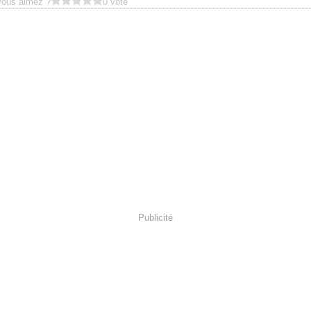
Vous aimez ?
0 vote
Publicité