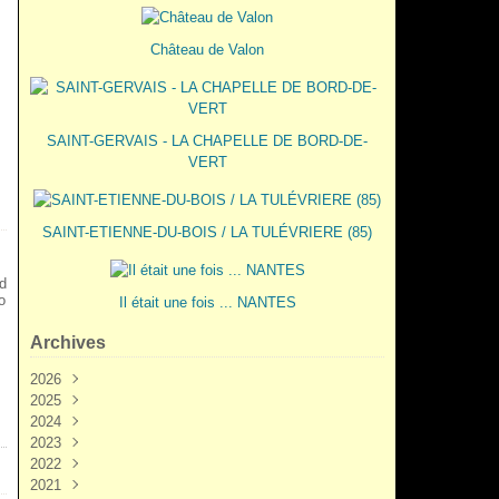
Château de Valon
SAINT-GERVAIS - LA CHAPELLE DE BORD-DE-
VERT
SAINT-ETIENNE-DU-BOIS / LA TULÉVRIERE (85)
 d
o
Il était une fois ... NANTES
Archives
2026
2025
Juin
(3)
2024
Mai
Décembre
(2)
(5)
2023
Mars
Novembre
Novembre
(3)
(7)
(6)
2022
Février
Octobre
Octobre
Décembre
(2)
(9)
(1)
(3)
2021
Janvier
Septembre
Septembre
Novembre
Décembre
(1)
(7)
(3)
(6)
(6)