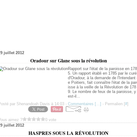
9 juillet 2012
Oradour sur Glane sous la révolution
Rapport sur l'état de la paroisse en 178
5. Un rapport établi en 1785 par le curé
d'Oradour, à la demande de l'Intendant
e Poitiers, fait connaître l'état de la par
isse à la veille de la Révolution de 178
9. Le nombre de feux de la paroisse, y
est-il...
Posté par Shenandoah Davis à 14:03 -
Commentaires [
…
]
- Permalien [
#
]
Vous aimez ?
0 vote
9 juillet 2012
HASPRES SOUS LA RÉVOLUTION