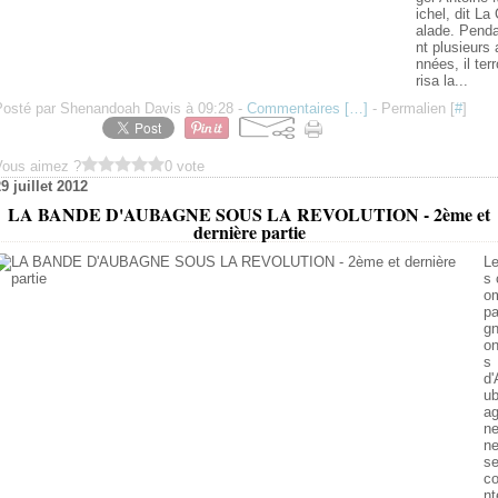
ichel, dit La
alade. Pend
nt plusieurs 
nnées, il terr
risa la...
Posté par Shenandoah Davis à 09:28 -
Commentaires [
…
]
- Permalien [
#
]
Vous aimez ?
0 vote
9 juillet 2012
LA BANDE D'AUBAGNE SOUS LA REVOLUTION - 2ème et
dernière partie
L
s 
o
p
g
o
s
d'
u
a
n
n
s
c
nt