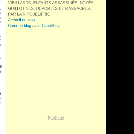
VIEILLARDS, ENFANTS ASSASSINÉS, NOYÉS,
s
GUILLOTINÉS, DÉPORTÉS ET MASSACRÉS ...
s
PAR LA RIPOUBLIFRIC
s
Accueil du blog
he
Créer un blog avec CanalBlog
a
,
t
r
w
l
p
l
a
t
r
O
Publicité