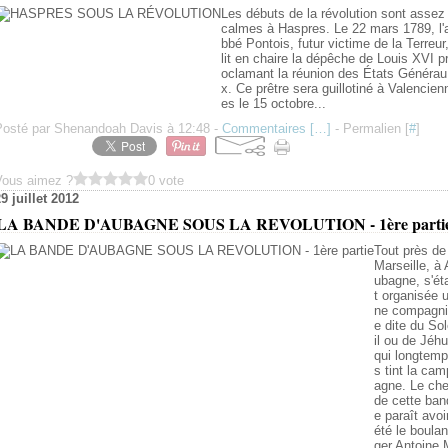
Les débuts de la révolution sont assez
calmes à Haspres. Le 22 mars 1789, l'
bbé Pontois, futur victime de la Terreur
lit en chaire la dépêche de Louis XVI p
oclamant la réunion des États Générau
x. Ce prêtre sera guillotiné à Valencien
es le 15 octobre...
Posté par Shenandoah Davis à 12:48 -
Commentaires [
…
]
- Permalien [
#
]
Vous aimez ?
0 vote
9 juillet 2012
LA BANDE D'AUBAGNE SOUS LA REVOLUTION - 1ère parti
Tout près de
Marseille, à 
ubagne, s'ét
t organisée 
ne compagni
e dite du So
il ou de Jéhu
qui longtemp
s tint la cam
agne. Le che
de cette ban
e paraît avoi
été le boulan
ger Antoine 