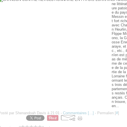
ne littérat
ure patoi
e du pay
Messin e
t fort ric
avec Ch
n Heurlin
Flippe Mi
ono, la G
osse En
araye, et
c., etc., i
n'en est 
as de mê
me de cel
e de la p
rtie de la
Lorraine f
ormant le
s trois dé
partemen
s restés f
ançais. 
n trouve,
en...
Posté par Shenandoah Davis à 21:01 -
Commentaires [
…
]
- Permalien [
#
]