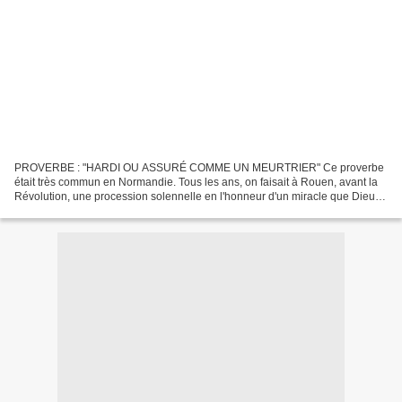
PROVERBE : "HARDI OU ASSURÉ COMME UN MEURTRIER" Ce proverbe
était très commun en Normandie. Tous les ans, on faisait à Rouen, avant la
Révolution, une procession solennelle en l'honneur d'un miracle que Dieu fit
à la prière de saint Romain, archevêque...