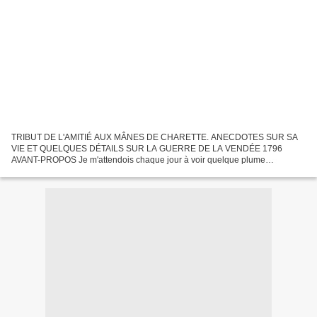
TRIBUT DE L'AMITIÉ AUX MÂNES DE CHARETTE. ANECDOTES SUR SA
VIE ET QUELQUES DÉTAILS SUR LA GUERRE DE LA VENDÉE 1796
AVANT-PROPOS Je m'attendois chaque jour à voir quelque plume
éloquente, employer cet heureux talent à l'éloge d'un homme si digne de
notre...