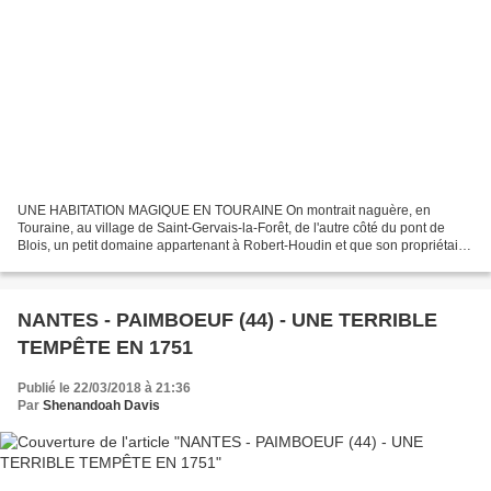
UNE HABITATION MAGIQUE EN TOURAINE On montrait naguère, en
Touraine, au village de Saint-Gervais-la-Forêt, de l'autre côté du pont de
Blois, un petit domaine appartenant à Robert-Houdin et que son propriétaire
avait machiné comme un théâtre de féérie....
NANTES - PAIMBOEUF (44) - UNE TERRIBLE
TEMPÊTE EN 1751
Publié le 22/03/2018 à 21:36
Par
Shenandoah Davis