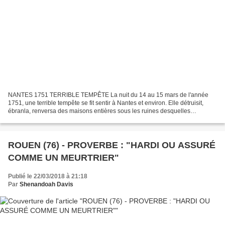
NANTES 1751 TERRIBLE TEMPÊTE La nuit du 14 au 15 mars de l'année
1751, une terrible tempête se fit sentir à Nantes et environ. Elle détruisit,
ébranla, renversa des maisons entières sous les ruines desquelles
quelques personnes furent ensevelies, d'autres...
ROUEN (76) - PROVERBE : "HARDI OU ASSURÉ
COMME UN MEURTRIER"
Publié le 22/03/2018 à 21:18
Par
Shenandoah Davis