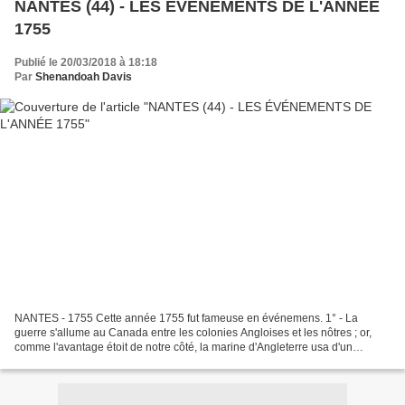
NANTES (44) - LES ÉVÉNEMENTS DE L'ANNÉE
1755
Publié le 20/03/2018 à 18:18
Par
Shenandoah Davis
NANTES - 1755 Cette année 1755 fut fameuse en événemens. 1° - La
guerre s'allume au Canada entre les colonies Angloises et les nôtres ; or,
comme l'avantage étoit de notre côté, la marine d'Angleterre usa d'un
procédé inouï et contraire au droit des gens,...