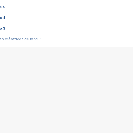
e 5
e 4
e 3
s créatrices de la VF !
e 2
e 1
e Mektoub My Love arrive enfin ! Rencontre avec Shaïn Boumedine et Sal
i : après Toni en famille
elle réalise le bouleversant Dites lui que je l'aime
ais ! Rencontre autour de Vie privée de Rebecca Zlotowski
 de Marguerite, Grave... Rencontre avec Ella Rumpf
 Les Rêveurs, un film intime sur la santé mentale