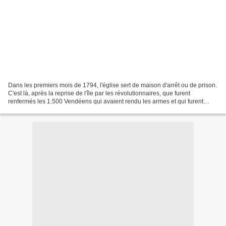
Dans les premiers mois de 1794, l'église sert de maison d'arrêt ou de prison.
C'est là, après la reprise de l'île par les révolutionnaires, que furent
renfermés les 1.500 Vendéens qui avaient rendu les armes et qui furent
fusillés sur la grève, près de...