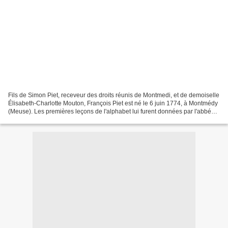
Fils de Simon Piet, receveur des droits réunis de Montmedi, et de demoiselle
Élisabeth-Charlotte Mouton, François Piet est né le 6 juin 1774, à Montmédy
(Meuse). Les premières leçons de l'alphabet lui furent données par l'abbé
Piet, son cousin germain,...