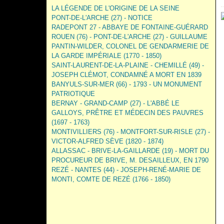
LA LÉGENDE DE L'ORIGINE DE LA SEINE
PONT-DE-L'ARCHE (27) - NOTICE
RADEPONT 27 - ABBAYE DE FONTAINE-GUÉRARD
ROUEN (76) - PONT-DE-L'ARCHE (27) - GUILLAUME
PANTIN-WILDER, COLONEL DE GENDARMERIE DE
LA GARDE IMPÉRIALE (1770 - 1850)
SAINT-LAURENT-DE-LA-PLAINE - CHEMILLÉ (49) -
JOSEPH CLÉMOT, CONDAMNÉ A MORT EN 1839
BANYULS-SUR-MER (66) - 1793 - UN MONUMENT
PATRIOTIQUE
BERNAY - GRAND-CAMP (27) - L'ABBÉ LE
GALLOYS, PRÊTRE ET MÉDECIN DES PAUVRES
(1697 - 1763)
MONTIVILLIERS (76) - MONTFORT-SUR-RISLE (27) -
VICTOR-ALFRED SÈVE (1820 - 1874)
ALLASSAC - BRIVE-LA-GAILLARDE (19) - MORT DU
PROCUREUR DE BRIVE, M. DESAILLEUX, EN 1790
REZÉ - NANTES (44) - JOSEPH-RENÉ-MARIE DE
MONTI, COMTE DE REZÉ (1766 - 1850)