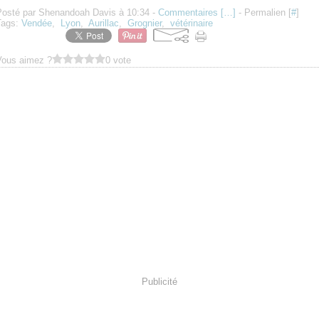
Posté par Shenandoah Davis à 10:34 -
Commentaires [
…
]
- Permalien [
#
]
Tags:
Vendée
,
Lyon
,
Aurillac
,
Grognier
,
vétérinaire
Vous aimez ?
0 vote
Publicité