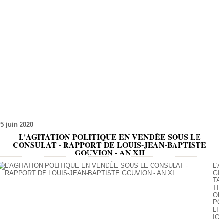
25 juin 2020
L'AGITATION POLITIQUE EN VENDÉE SOUS LE
CONSULAT - RAPPORT DE LOUIS-JEAN-BAPTISTE
GOUVION - AN XII
L'
G
T
TI
O
P
LI
I