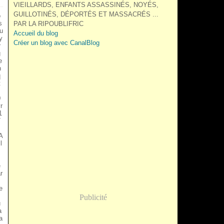
VIEILLARDS, ENFANTS ASSASSINÉS, NOYÉS,
GUILLOTINÉS, DÉPORTÉS ET MASSACRÉS ...
o
s
PAR LA RIPOUBLIFRIC
u
Accueil du blog
y
Créer un blog avec CanalBlog
r
g
e
n
q
t
0
r
1
7
A
l
é
r
e
Publicité
u
a
a