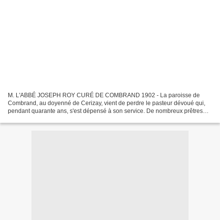
M. L'ABBÉ JOSEPH ROY CURÉ DE COMBRAND 1902 - La paroisse de
Combrand, au doyenné de Cerizay, vient de perdre le pasteur dévoué qui,
pendant quarante ans, s'est dépensé à son service. De nombreux prêtres
nous ont demandé de ne pas laisser disparaître cette...