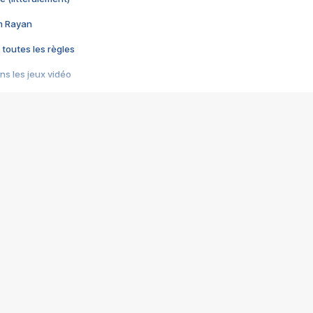
im Rayan
 toutes les règles
s les jeux vidéo
us choquant de Rockstar ? - Le scandale BULLY
e plus moche de Steam
du RÊVE tourne au CAUCHEMAR
pendant 8 heures
it… à tort
umiliés par un jeu vidéo
ire - Final Fantasy 8
ti un empire - Age of Empires
story DOFUS