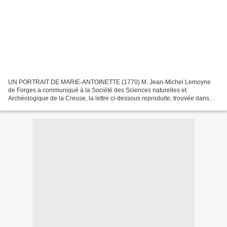
UN PORTRAIT DE MARIE-ANTOINETTE (1770) M. Jean-Michel Lemoyne
de Forges a communiqué à la Société des Sciences naturelles et
Archéologique de la Creuse, la lettre ci-dessous reproduite, trouvée dans
ses papiers de famille. Datée de Laon le 16 mai 1770,...