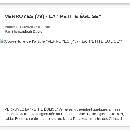
A vingt-cinq ans, (le 4 novembre...
VERRUYES (79) - LA "PETITE ÉGLISE"
Publié le 11/05/2017 à 17:48
Par
Shenandoah Davis
VERRUYES LA "PETITE ÉGLISE" Verruyes fut, pendant quelques années,
un centre actif de la religion née du Concordat, dite "Petite Église". En 1819,
l'abbé Bodin, curé de la paroisse, écrivait à Decazes, ministre des Cultes de
Louis XVIII : "Verruyes, compte...