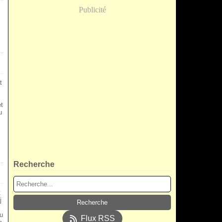
Publicité
t
et
u
Recherche
t
j
u
Flux RSS