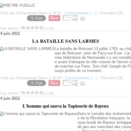
Posté par Shenandoah Davis à 18:11 -
Commentaires [
…
]
- Permalien [
#
]
Vous aimez ?
0 vote
14 juin 2012
LA BATAILLE SANS LARMES
La bataille de Brécourt 13 juillet 1793, au châ
eau de Brécourt, près de Pacy-sur-Eure. L’ar
mée fédéraliste de Normandie s’y est installé
e avant d’attaquer la ville voisine de Vernon 
de marcher sur Paris. Son chef Joseph de P
isaye profite de ce moment...
Posté par Shenandoah Davis à 18:00 -
Commentaires [
…
]
- Permalien [
#
]
Vous aimez ?
0 vote
14 juin 2012
L’homme qui sauva la Tapisserie de Bayeux
Dans le tumulte des évènemen
s de la Révolution française, le 
oyau brodé de Bayeux échappa
de peu aux tranchant des cisea