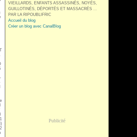
VIEILLARDS, ENFANTS ASSASSINÉS, NOYÉS,
GUILLOTINÉS, DÉPORTÉS ET MASSACRÉS ...
U
PAR LA RIPOUBLIFRIC
V
Accueil du blog
Créer un blog avec CanalBlog
I
T
L
D
S
-
-
I
e
l
V
d
1
Publicité
)
2
m