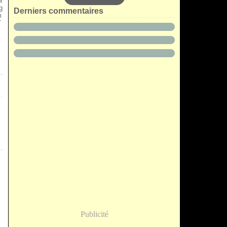
a
g
Derniers commentaires
m
T
Publicité