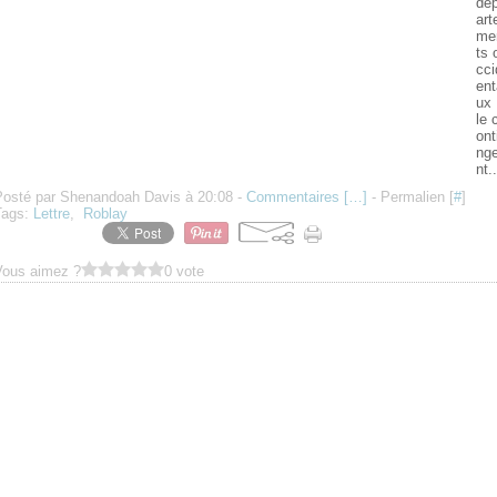
dé
art
me
ts 
cci
ent
ux 
le 
ont
ng
nt..
Posté par Shenandoah Davis à 20:08 -
Commentaires [
…
]
- Permalien [
#
]
Tags:
Lettre
,
Roblay
Vous aimez ?
0 vote