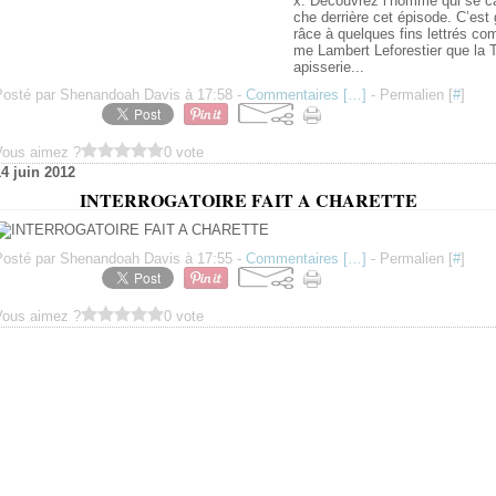
x. Découvrez l’homme qui se c
che derrière cet épisode. C’est 
râce à quelques fins lettrés co
me Lambert Leforestier que la 
apisserie...
Posté par Shenandoah Davis à 17:58 -
Commentaires [
…
]
- Permalien [
#
]
Vous aimez ?
0 vote
14 juin 2012
INTERROGATOIRE FAIT A CHARETTE
Posté par Shenandoah Davis à 17:55 -
Commentaires [
…
]
- Permalien [
#
]
Vous aimez ?
0 vote