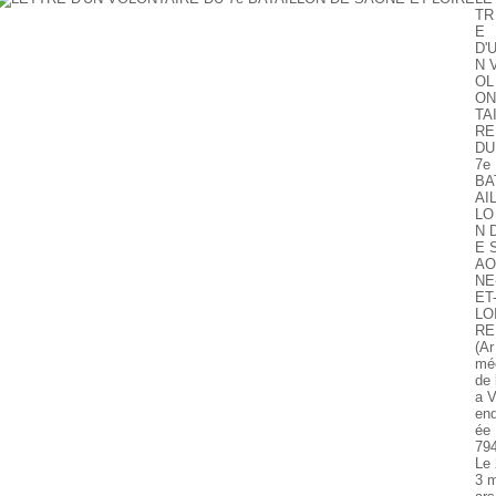
TR
E
D'
N 
OL
ON
TA
RE
DU
7e
BA
AI
LO
N 
E 
AO
NE
ET
LO
RE
(Ar
mé
de 
a 
en
ée 
794
Le 
3 