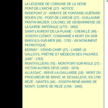
LA LÉGENDE DE L'ORIGINE DE LA SEINE
PONT-DE-L'ARCHE (27) - NOTICE
RADEPONT 27 - ABBAYE DE FONTAINE-GUÉRARD
ROUEN (76) - PONT-DE-L'ARCHE (27) - GUILLAUME
PANTIN-WILDER, COLONEL DE GENDARMERIE DE
LA GARDE IMPÉRIALE (1770 - 1850)
SAINT-LAURENT-DE-LA-PLAINE - CHEMILLÉ (49) -
JOSEPH CLÉMOT, CONDAMNÉ A MORT EN 1839
BANYULS-SUR-MER (66) - 1793 - UN MONUMENT
PATRIOTIQUE
BERNAY - GRAND-CAMP (27) - L'ABBÉ LE
GALLOYS, PRÊTRE ET MÉDECIN DES PAUVRES
(1697 - 1763)
MONTIVILLIERS (76) - MONTFORT-SUR-RISLE (27) -
VICTOR-ALFRED SÈVE (1820 - 1874)
ALLASSAC - BRIVE-LA-GAILLARDE (19) - MORT DU
PROCUREUR DE BRIVE, M. DESAILLEUX, EN 1790
REZÉ - NANTES (44) - JOSEPH-RENÉ-MARIE DE
MONTI, COMTE DE REZÉ (1766 - 1850)