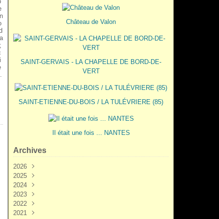
p
e
n
Château de Valon
o
d
a
;
c
i
SAINT-GERVAIS - LA CHAPELLE DE BORD-DE-
e
VERT
.
SAINT-ETIENNE-DU-BOIS / LA TULÉVRIERE (85)
Il était une fois ... NANTES
Archives
2026
2025
Juin
(3)
2024
Mai
Décembre
(2)
(5)
2023
Mars
Novembre
Novembre
(3)
(7)
(6)
2022
Février
Octobre
Octobre
Décembre
(2)
(9)
(1)
(3)
2021
Janvier
Septembre
Septembre
Novembre
Décembre
(1)
(7)
(3)
(6)
(6)