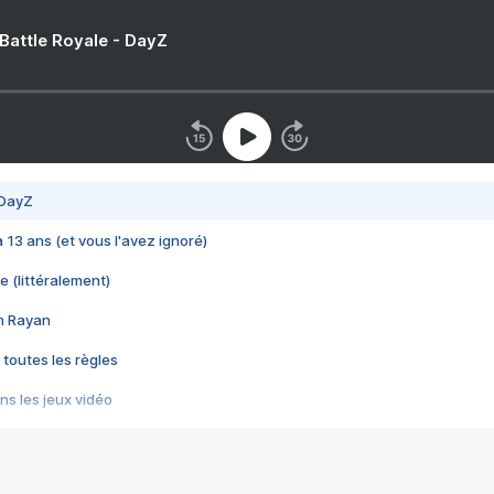
 Battle Royale - DayZ
 DayZ
 a 13 ans (et vous l'avez ignoré)
e (littéralement)
im Rayan
 toutes les règles
s les jeux vidéo
us choquant de Rockstar ? - Le scandale BULLY
e plus moche de Steam