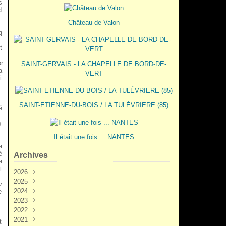
s
d
Château de Valon
g
t
r
SAINT-GERVAIS - LA CHAPELLE DE BORD-DE-
a
VERT
i
SAINT-ETIENNE-DU-BOIS / LA TULÉVRIERE (85)
é
o
Il était une fois ... NANTES
a
è
Archives
a
i
2026
s
2025
Juin
(3)
v
2024
Mai
Décembre
(2)
(5)
e
2023
Mars
Novembre
Novembre
(3)
(7)
(6)
2022
Février
Octobre
Octobre
Décembre
(2)
(9)
(1)
(3)
2021
Janvier
Septembre
Septembre
Novembre
Décembre
(1)
(7)
(3)
(6)
(6)
t