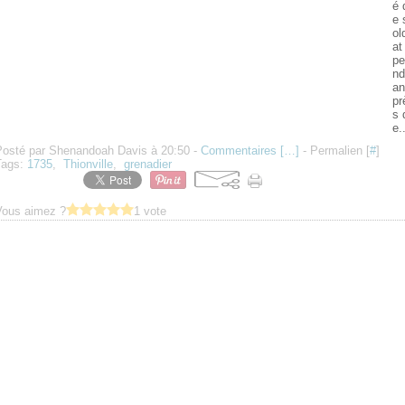
é 
e 
ol
at
pe
nd
an
pr
s 
e.
Posté par Shenandoah Davis à 20:50 -
Commentaires [
…
]
- Permalien [
#
]
Tags:
1735
,
Thionville
,
grenadier
Vous aimez ?
1 vote