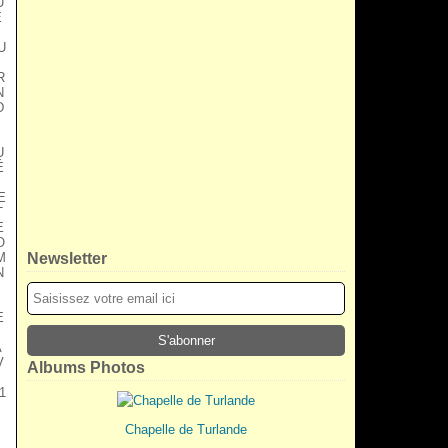
U
E
U
R
N
D
U
É
E
T
E
O
M
Newsletter
N
E
A
V
Albums Photos
1
Chapelle de Turlande