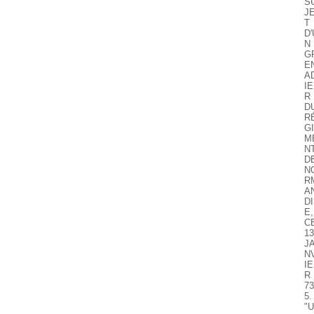
S
J
T
D'
N
G
E
A
IE
R
D
R
GI
M
N
D
N
R
A
DI
E,
C
13
J
N
IE
R 
73
5.
"U