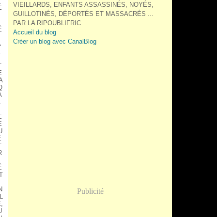
VIEILLARDS, ENFANTS ASSASSINÉS, NOYÉS,
É
GUILLOTINÉS, DÉPORTÉS ET MASSACRÉS ...
PAR LA RIPOUBLIFRIC
É
Accueil du blog
Créer un blog avec CanalBlog
A
L
T
E
A
Q
A
L
E
E
U
E
T
R
É
T
N
Publicité
L
,
U