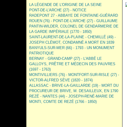
LA LÉGENDE DE L'ORIGINE DE LA SEINE
PONT-DE-L'ARCHE (27) - NOTICE
RADEPONT 27 - ABBAYE DE FONTAINE-GUÉRARD
ROUEN (76) - PONT-DE-L'ARCHE (27) - GUILLAUME
PANTIN-WILDER, COLONEL DE GENDARMERIE DE
LA GARDE IMPÉRIALE (1770 - 1850)
SAINT-LAURENT-DE-LA-PLAINE - CHEMILLÉ (49) -
JOSEPH CLÉMOT, CONDAMNÉ A MORT EN 1839
BANYULS-SUR-MER (66) - 1793 - UN MONUMENT
PATRIOTIQUE
BERNAY - GRAND-CAMP (27) - L'ABBÉ LE
GALLOYS, PRÊTRE ET MÉDECIN DES PAUVRES
(1697 - 1763)
MONTIVILLIERS (76) - MONTFORT-SUR-RISLE (27) -
VICTOR-ALFRED SÈVE (1820 - 1874)
ALLASSAC - BRIVE-LA-GAILLARDE (19) - MORT DU
PROCUREUR DE BRIVE, M. DESAILLEUX, EN 1790
REZÉ - NANTES (44) - JOSEPH-RENÉ-MARIE DE
MONTI, COMTE DE REZÉ (1766 - 1850)