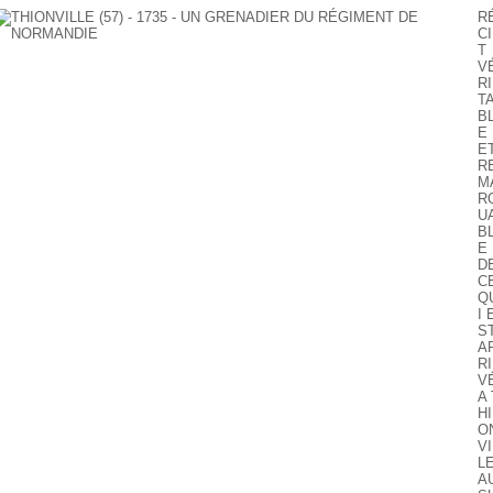
R
CI
T
V
RI
T
B
E
E
R
M
R
U
B
E
D
C
Q
I 
S
A
RI
V
A 
HI
O
VI
LE
A