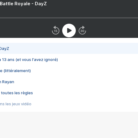
 Battle Royale - DayZ
 DayZ
 a 13 ans (et vous l'avez ignoré)
e (littéralement)
im Rayan
 toutes les règles
s les jeux vidéo
us choquant de Rockstar ? - Le scandale BULLY
e plus moche de Steam
du RÊVE tourne au CAUCHEMAR