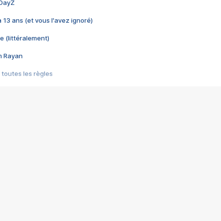
 DayZ
 a 13 ans (et vous l'avez ignoré)
e (littéralement)
im Rayan
 toutes les règles
s les jeux vidéo
us choquant de Rockstar ? - Le scandale BULLY
e plus moche de Steam
du RÊVE tourne au CAUCHEMAR
pendant 8 heures
it… à tort
umiliés par un jeu vidéo
ire - Final Fantasy 8