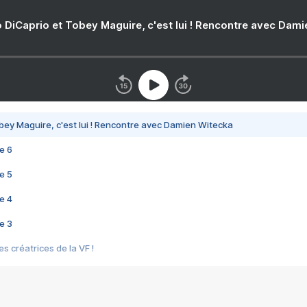
 DiCaprio et Tobey Maguire, c'est lui ! Rencontre avec Dam
bey Maguire, c'est lui ! Rencontre avec Damien Witecka
e 6
e 5
e 4
e 3
s créatrices de la VF !
e 2
e 1