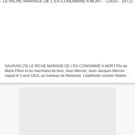
SAURAIS (79) LE RICHE MARIAGE DE L'EX-CONDAMNÉ A MORT Fils de
Marie Fillon et du marchand de bois, Jean Mercier, Jean-Jacques Mercier
naquit le 5 avril 1810, au hameau de Malserpe. Légitimiste comme l'étaient
ses parents, il adhéra, jeune encore, au mouvement...