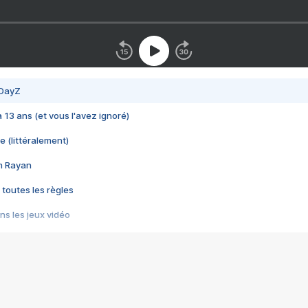
 DayZ
 a 13 ans (et vous l'avez ignoré)
e (littéralement)
im Rayan
 toutes les règles
s les jeux vidéo
us choquant de Rockstar ? - Le scandale BULLY
e plus moche de Steam
du RÊVE tourne au CAUCHEMAR