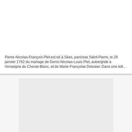
Pierre-Nicolas-François Plet est né à Sées, paroisse Saint-Pierre, le 28
janvier 1762 du mariage de Denis-Nicolas-Louis Plet, aubergiste à
l'enseigne du Cheval-Blanc, et de Marie-Françoise Delosier. Dans une lettre
datée du haras du Pin le 25 fructidor...