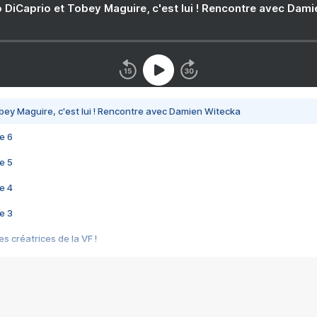
 DiCaprio et Tobey Maguire, c'est lui ! Rencontre avec Dam
bey Maguire, c'est lui ! Rencontre avec Damien Witecka
e 6
e 5
e 4
e 3
s créatrices de la VF !
e 2
e 1
e Mektoub My Love arrive enfin ! Rencontre avec Shaïn Boumedine et Sal