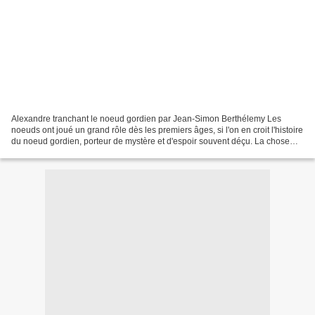
Alexandre tranchant le noeud gordien par Jean-Simon Berthélemy Les
noeuds ont joué un grand rôle dès les premiers âges, si l'on en croit l'histoire
du noeud gordien, porteur de mystère et d'espoir souvent déçu. La chose
compliquée, l'imbroglio, ... s'appelle...