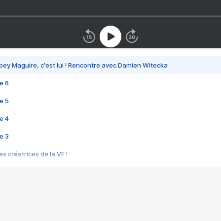
bey Maguire, c'est lui ! Rencontre avec Damien Witecka
e 6
e 5
e 4
e 3
s créatrices de la VF !
e 2
e 1
e Mektoub My Love arrive enfin ! Rencontre avec Shaïn Boumedine et Sal