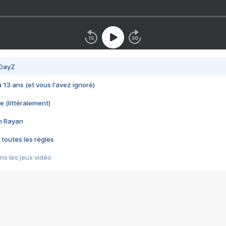
 DayZ
 a 13 ans (et vous l'avez ignoré)
e (littéralement)
im Rayan
 toutes les règles
s les jeux vidéo
us choquant de Rockstar ? - Le scandale BULLY
e plus moche de Steam
du RÊVE tourne au CAUCHEMAR