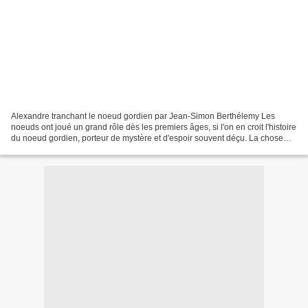
Alexandre tranchant le noeud gordien par Jean-Simon Berthélemy Les
noeuds ont joué un grand rôle dès les premiers âges, si l'on en croit l'histoire
du noeud gordien, porteur de mystère et d'espoir souvent déçu. La chose
compliquée, l'imbroglio, ... s'appelle...