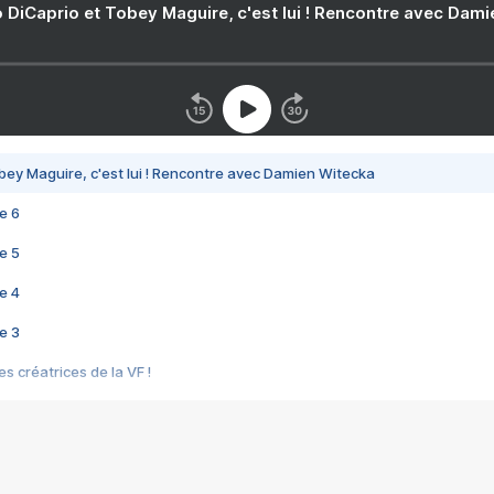
 DiCaprio et Tobey Maguire, c'est lui ! Rencontre avec Dam
bey Maguire, c'est lui ! Rencontre avec Damien Witecka
e 6
e 5
e 4
e 3
s créatrices de la VF !
e 2
e 1
e Mektoub My Love arrive enfin ! Rencontre avec Shaïn Boumedine et Sal