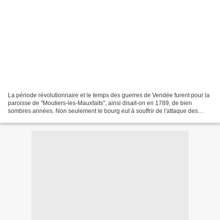
La période révolutionnaire et le temps des guerres de Vendée furent pour la
paroisse de "Moutiers-les-Mauxfaits", ainsi disait-on en 1789, de bien
sombres années. Non seulement le bourg eut à souffrir de l'attaque des
"brigands" à plusieurs reprises,...