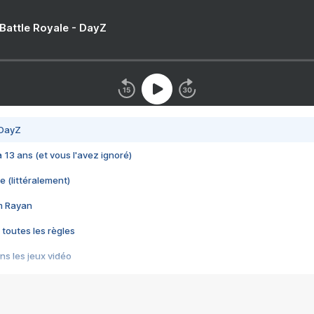
 Battle Royale - DayZ
 DayZ
 a 13 ans (et vous l'avez ignoré)
e (littéralement)
im Rayan
 toutes les règles
s les jeux vidéo
us choquant de Rockstar ? - Le scandale BULLY
e plus moche de Steam