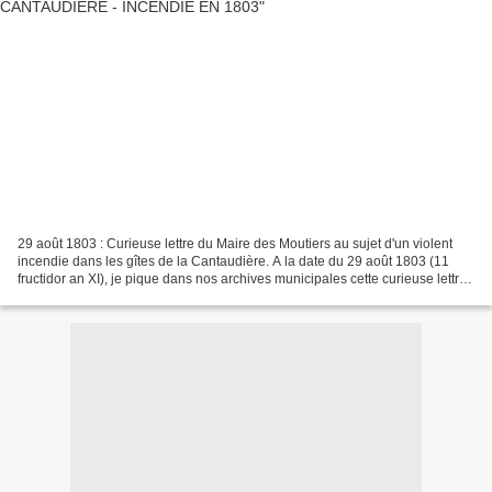
29 août 1803 : Curieuse lettre du Maire des Moutiers au sujet d'un violent
incendie dans les gîtes de la Cantaudière. A la date du 29 août 1803 (11
fructidor an XI), je pique dans nos archives municipales cette curieuse lettre -
dont je respecte scrupuleusement...