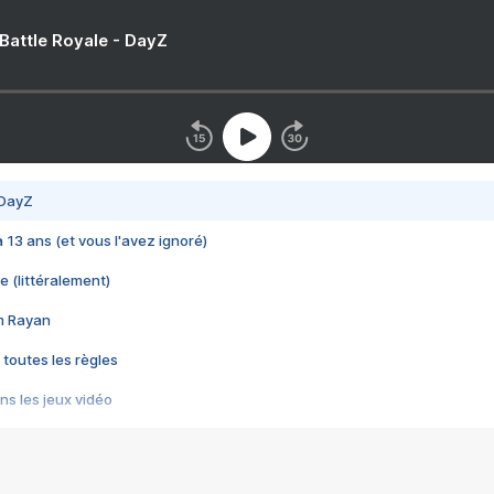
 Battle Royale - DayZ
 DayZ
 a 13 ans (et vous l'avez ignoré)
e (littéralement)
im Rayan
 toutes les règles
s les jeux vidéo
us choquant de Rockstar ? - Le scandale BULLY
e plus moche de Steam