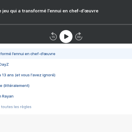
e jeu qui a transformé l’ennui en chef-d’œuvre
nsformé l’ennui en chef-d’œuvre
 DayZ
 a 13 ans (et vous l'avez ignoré)
e (littéralement)
im Rayan
 toutes les règles
s les jeux vidéo
us choquant de Rockstar ? - Le scandale BULLY