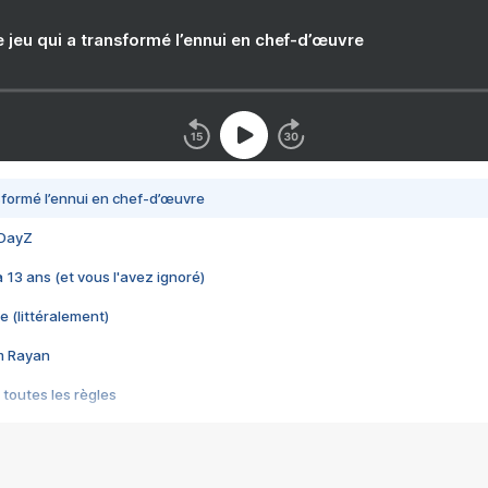
e jeu qui a transformé l’ennui en chef-d’œuvre
nsformé l’ennui en chef-d’œuvre
 DayZ
 a 13 ans (et vous l'avez ignoré)
e (littéralement)
im Rayan
 toutes les règles
s les jeux vidéo
us choquant de Rockstar ? - Le scandale BULLY