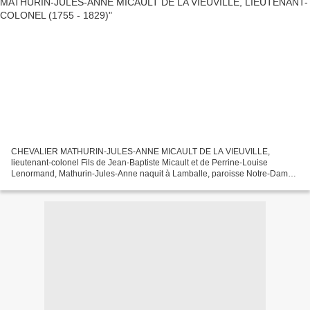
CHEVALIER MATHURIN-JULES-ANNE MICAULT DE LA VIEUVILLE,
lieutenant-colonel Fils de Jean-Baptiste Micault et de Perrine-Louise
Lenormand, Mathurin-Jules-Anne naquit à Lamballe, paroisse Notre-Dame
et Saint-Jean, le 16 avril 1755. En 1771, il fut garde du...