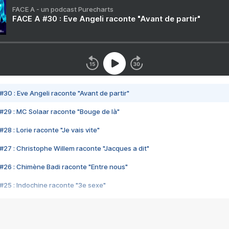
FACE A - un podcast Purecharts
FACE A #30 : Eve Angeli raconte "Avant de partir"
#30 : Eve Angeli raconte "Avant de partir"
#29 : MC Solaar raconte "Bouge de là"
28 : Lorie raconte "Je vais vite"
#27 : Christophe Willem raconte "Jacques a dit"
#26 : Chimène Badi raconte "Entre nous"
#25 : Indochine raconte "3e sexe"
#24 : Zaho raconte "C'est chelou"
#23 : Patrick Bruel raconte "Au café des délices"