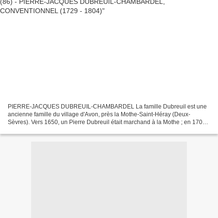
PIERRE-JACQUES DUBREUIL-CHAMBARDEL La famille Dubreuil est une
ancienne famille du village d'Avon, près la Mothe-Saint-Héray (Deux-
Sèvres). Vers 1650, un Pierre Dubreuil était marchand à la Mothe ; en 1708,
la famille se divisa en deux branches qui, pour...