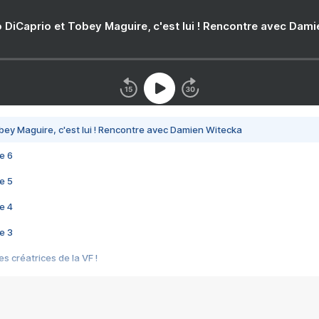
 DiCaprio et Tobey Maguire, c'est lui ! Rencontre avec Dam
bey Maguire, c'est lui ! Rencontre avec Damien Witecka
e 6
e 5
e 4
e 3
s créatrices de la VF !
e 2
e 1