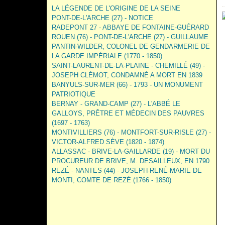
LA LÉGENDE DE L'ORIGINE DE LA SEINE
PONT-DE-L'ARCHE (27) - NOTICE
RADEPONT 27 - ABBAYE DE FONTAINE-GUÉRARD
ROUEN (76) - PONT-DE-L'ARCHE (27) - GUILLAUME
PANTIN-WILDER, COLONEL DE GENDARMERIE DE
LA GARDE IMPÉRIALE (1770 - 1850)
SAINT-LAURENT-DE-LA-PLAINE - CHEMILLÉ (49) -
JOSEPH CLÉMOT, CONDAMNÉ A MORT EN 1839
BANYULS-SUR-MER (66) - 1793 - UN MONUMENT
PATRIOTIQUE
BERNAY - GRAND-CAMP (27) - L'ABBÉ LE
GALLOYS, PRÊTRE ET MÉDECIN DES PAUVRES
(1697 - 1763)
MONTIVILLIERS (76) - MONTFORT-SUR-RISLE (27) -
VICTOR-ALFRED SÈVE (1820 - 1874)
ALLASSAC - BRIVE-LA-GAILLARDE (19) - MORT DU
PROCUREUR DE BRIVE, M. DESAILLEUX, EN 1790
REZÉ - NANTES (44) - JOSEPH-RENÉ-MARIE DE
MONTI, COMTE DE REZÉ (1766 - 1850)