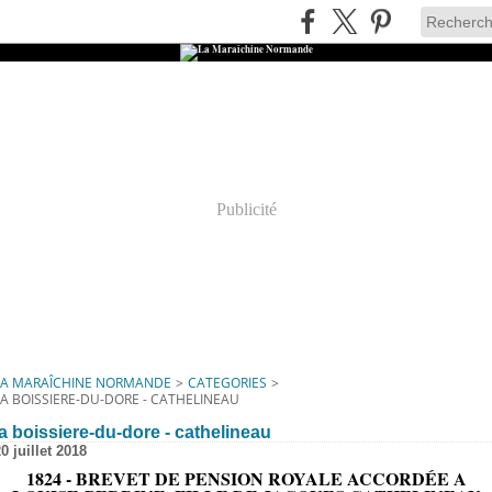
Publicité
LA MARAÎCHINE NORMANDE
>
CATEGORIES
>
LA BOISSIERE-DU-DORE - CATHELINEAU
la boissiere-du-dore - cathelineau
0 juillet 2018
1824 - BREVET DE PENSION ROYALE ACCORDÉE A