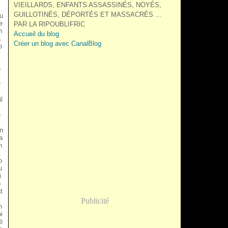
VIEILLARDS, ENFANTS ASSASSINÉS, NOYÉS,
GUILLOTINÉS, DÉPORTÉS ET MASSACRÉS ...
u
e
PAR LA RIPOUBLIFRIC
n
Accueil du blog
à
Créer un blog avec CanalBlog
b
e
t
r
il
e
un
a
n
t
o
u
i
p
t
Publicité
n
oi
é