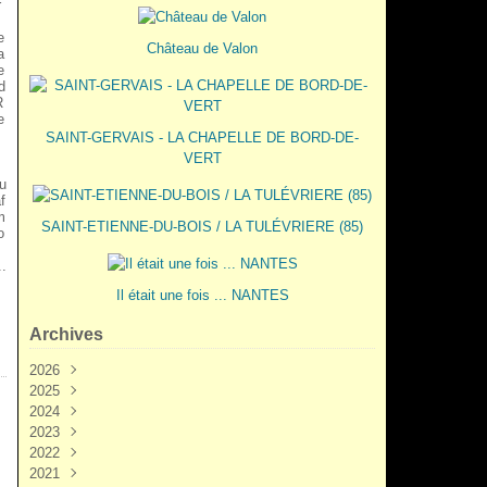
r
e
Château de Valon
a
e
d
R
e
SAINT-GERVAIS - LA CHAPELLE DE BORD-DE-
VERT
u
f
m
SAINT-ETIENNE-DU-BOIS / LA TULÉVRIERE (85)
o
..
Il était une fois ... NANTES
Archives
2026
2025
Juin
(3)
2024
Mai
Décembre
(2)
(5)
2023
Mars
Novembre
Novembre
(3)
(7)
(6)
2022
Février
Octobre
Octobre
Décembre
(2)
(9)
(1)
(3)
2021
Janvier
Septembre
Septembre
Novembre
Décembre
(1)
(7)
(3)
(6)
(6)