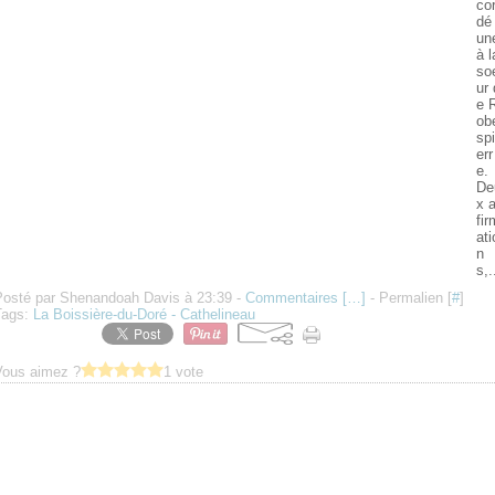
co
dé
un
à l
so
ur 
e 
ob
spi
err
e.
De
x a
fir
ati
n
s,.
Posté par Shenandoah Davis à 23:39 -
Commentaires [
…
]
- Permalien [
#
]
Tags:
La Boissière-du-Doré - Cathelineau
Vous aimez ?
1 vote