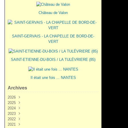
Château de Valon
SAINT-GERVAIS - LA CHAPELLE DE BORD-DE-
VERT
SAINT-ETIENNE-DU-BOIS / LA TULÉVRIERE (85)
Il était une fois ... NANTES
Archives
2026
2025
Juin
(3)
2024
Mai
Décembre
(2)
(5)
2023
Mars
Novembre
Novembre
(3)
(7)
(6)
2022
Février
Octobre
Octobre
Décembre
(2)
(9)
(1)
(3)
2021
Janvier
Septembre
Septembre
Novembre
Décembre
(1)
(7)
(3)
(6)
(6)