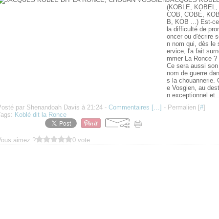
(KOBLE, KOBEL,
COB, COBÉ, KO
B, KOB ...) Est-ce
la difficulté de pro
oncer ou d'écrire 
n nom qui, dès le 
ervice, l'a fait sur
mmer La Ronce ?
Ce sera aussi son
nom de guerre da
s la chouannerie. 
e Vosgien, au dest
n exceptionnel et..
Posté par Shenandoah Davis à 21:24 -
Commentaires [
…
]
- Permalien [
#
]
Tags:
Koblé dit la Ronce
Vous aimez ?
0 vote