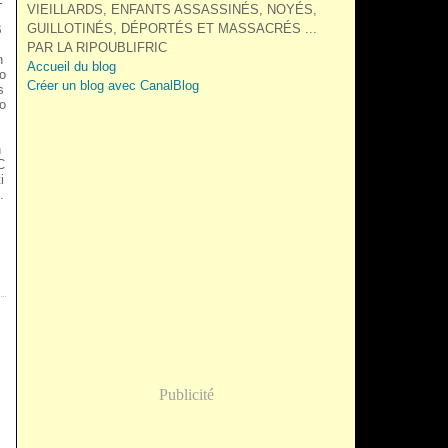
VIEILLARDS, ENFANTS ASSASSINÉS, NOYÉS,
GUILLOTINÉS, DÉPORTÉS ET MASSACRÉS ...
B
PAR LA RIPOUBLIFRIC
n
Accueil du blog
so
Créer un blog avec CanalBlog
s
no
n
C
i
.
Publicité