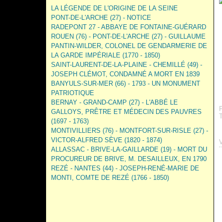
LA LÉGENDE DE L'ORIGINE DE LA SEINE
PONT-DE-L'ARCHE (27) - NOTICE
RADEPONT 27 - ABBAYE DE FONTAINE-GUÉRARD
ROUEN (76) - PONT-DE-L'ARCHE (27) - GUILLAUME
PANTIN-WILDER, COLONEL DE GENDARMERIE DE
LA GARDE IMPÉRIALE (1770 - 1850)
SAINT-LAURENT-DE-LA-PLAINE - CHEMILLÉ (49) -
JOSEPH CLÉMOT, CONDAMNÉ A MORT EN 1839
BANYULS-SUR-MER (66) - 1793 - UN MONUMENT
PATRIOTIQUE
BERNAY - GRAND-CAMP (27) - L'ABBÉ LE
GALLOYS, PRÊTRE ET MÉDECIN DES PAUVRES
(1697 - 1763)
MONTIVILLIERS (76) - MONTFORT-SUR-RISLE (27) -
VICTOR-ALFRED SÈVE (1820 - 1874)
ALLASSAC - BRIVE-LA-GAILLARDE (19) - MORT DU
PROCUREUR DE BRIVE, M. DESAILLEUX, EN 1790
REZÉ - NANTES (44) - JOSEPH-RENÉ-MARIE DE
MONTI, COMTE DE REZÉ (1766 - 1850)