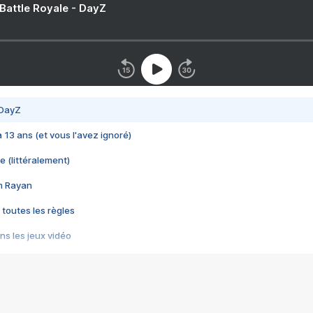
 Battle Royale - DayZ
 DayZ
 a 13 ans (et vous l'avez ignoré)
e (littéralement)
im Rayan
 toutes les règles
s les jeux vidéo
us choquant de Rockstar ? - Le scandale BULLY
e plus moche de Steam
du RÊVE tourne au CAUCHEMAR