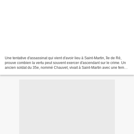
Une tentative d'assassinat qui vient d'avoir lieu à Saint-Martin, île de Ré,
prouve combien la vertu peut souvent exercer d'ascendant sur le crime. Un
ancien soldat du 35e, nommé Chauvet, vivait à Saint-Martin avec une femme
de mauvaise vie, dont il eut...