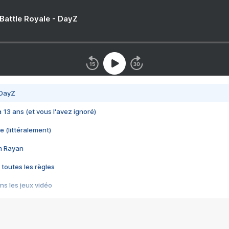
 Battle Royale - DayZ
 DayZ
 a 13 ans (et vous l'avez ignoré)
e (littéralement)
im Rayan
 toutes les règles
s les jeux vidéo
us choquant de Rockstar ? - Le scandale BULLY
e plus moche de Steam