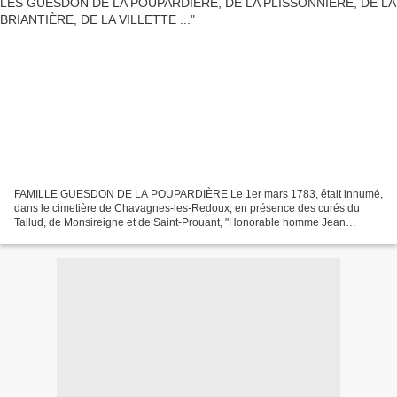
FAMILLE GUESDON DE LA POUPARDIÈRE Le 1er mars 1783, était inhumé,
dans le cimetière de Chavagnes-les-Redoux, en présence des curés du
Tallud, de Monsireigne et de Saint-Prouant, "Honorable homme Jean
Guesdon", sieur de la Poupardière, âgé de 65 ans, décédé...