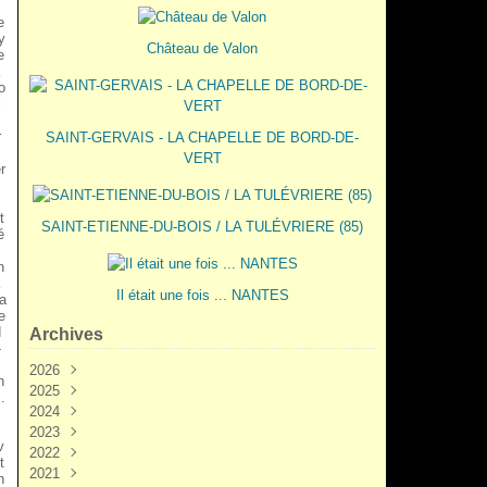
e
y
Château de Valon
e
o
i
r
SAINT-GERVAIS - LA CHAPELLE DE BORD-DE-
,
VERT
r
m
t
SAINT-ETIENNE-DU-BOIS / LA TULÉVRIERE (85)
é
n
Il était une fois ... NANTES
a
e
d
Archives
-
M
2026
n
2025
Juin
(3)
.
2024
Mai
Décembre
(2)
(5)
2023
Mars
Novembre
Novembre
(3)
(7)
(6)
v
2022
Février
Octobre
Octobre
Décembre
(2)
(9)
(1)
(3)
t
2021
Janvier
Septembre
Septembre
Novembre
Décembre
(1)
(7)
(3)
(6)
(6)
n