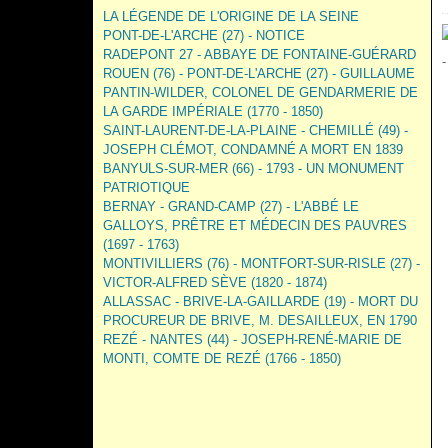
LA LÉGENDE DE L'ORIGINE DE LA SEINE
PONT-DE-L'ARCHE (27) - NOTICE
RADEPONT 27 - ABBAYE DE FONTAINE-GUÉRARD
ROUEN (76) - PONT-DE-L'ARCHE (27) - GUILLAUME
PANTIN-WILDER, COLONEL DE GENDARMERIE DE
LA GARDE IMPÉRIALE (1770 - 1850)
SAINT-LAURENT-DE-LA-PLAINE - CHEMILLÉ (49) -
JOSEPH CLÉMOT, CONDAMNÉ A MORT EN 1839
BANYULS-SUR-MER (66) - 1793 - UN MONUMENT
PATRIOTIQUE
BERNAY - GRAND-CAMP (27) - L'ABBÉ LE
GALLOYS, PRÊTRE ET MÉDECIN DES PAUVRES
(1697 - 1763)
MONTIVILLIERS (76) - MONTFORT-SUR-RISLE (27) -
VICTOR-ALFRED SÈVE (1820 - 1874)
ALLASSAC - BRIVE-LA-GAILLARDE (19) - MORT DU
PROCUREUR DE BRIVE, M. DESAILLEUX, EN 1790
REZÉ - NANTES (44) - JOSEPH-RENÉ-MARIE DE
MONTI, COMTE DE REZÉ (1766 - 1850)