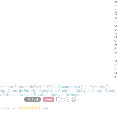
o
tr
e
G
u
rr
d
B
is
ol
y
ê
e
c
u
e
;.
Posté par Shenandoah Davis à 17:21 -
Commentaires [
…
]
- Permalien [
#
]
Tags:
Guerry de Boisjoly
,
Guerry de la Fortinière
,
Guerry du Cloudy
,
Guerry
u Villebon
,
Guerry de Beaulieu
,
Guerry de la Vergne
Vous aimez ?
1 vote