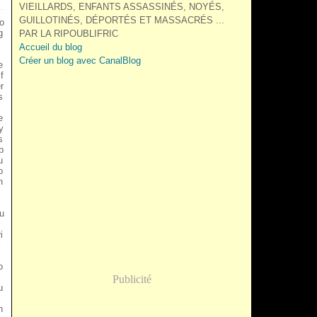
VIEILLARDS, ENFANTS ASSASSINÉS, NOYÉS,
GUILLOTINÉS, DÉPORTÉS ET MASSACRÉS ...
'o
g
PAR LA RIPOUBLIFRIC
Accueil du blog
Créer un blog avec CanalBlog
e
f
r
s
e
y
s
p
u
o
n
.
'u
i
l
o
m
Publicité
u
m
n