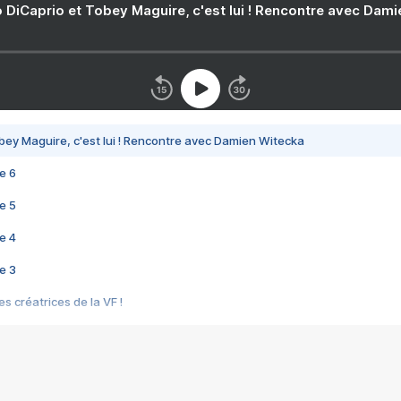
 DiCaprio et Tobey Maguire, c'est lui ! Rencontre avec Dam
bey Maguire, c'est lui ! Rencontre avec Damien Witecka
e 6
e 5
e 4
e 3
s créatrices de la VF !
e 2
e 1
e Mektoub My Love arrive enfin ! Rencontre avec Shaïn Boumedine et Sal