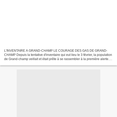
L'INVENTAIRE A GRAND-CHAMP LE COURAGE DES GAS DE GRAND-
CHAMP Depuis la tentative d'inventaire qui eut lieu le 3 février, la population
de Grand-champ veillait et était prête à se rassembler à la première alerte.
Dimanche soir, malgré le secret le plus...