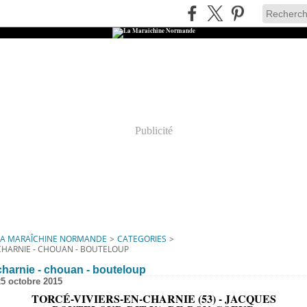
Publicité
LA MARAÎCHINE NORMANDE
>
CATEGORIES
>
CHARNIE - CHOUAN - BOUTELOUP
charnie - chouan - bouteloup
25 octobre 2015
TORCÉ-VIVIERS-EN-CHARNIE (53) - JACQUES