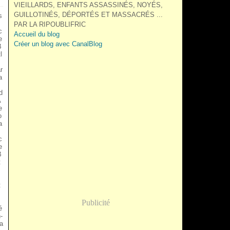
VIEILLARDS, ENFANTS ASSASSINÉS, NOYÉS,
GUILLOTINÉS, DÉPORTÉS ET MASSACRÉS ...
s
PAR LA RIPOUBLIFRIC
c
Accueil du blog
e
Créer un blog avec CanalBlog
B
l
,
r
a
,
d
A
e
o
a
c
e
B
t
t
J
Publicité
é
-
a