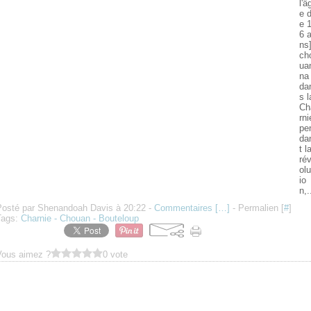
l'â
e 
e 
6 
ns]
ch
ua
na
da
s l
Ch
rni
pe
da
t l
ré
olu
io
n,.
Posté par Shenandoah Davis à 20:22 -
Commentaires [
…
]
- Permalien [
#
]
Tags:
Charnie - Chouan - Bouteloup
Vous aimez ?
0 vote