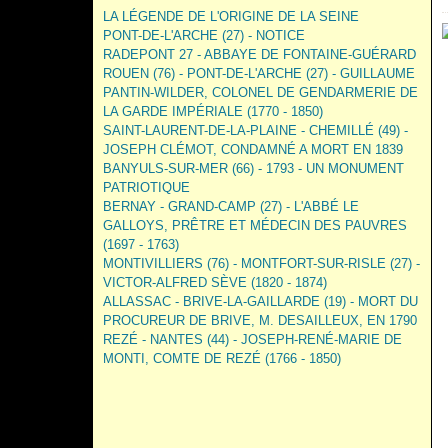
LA LÉGENDE DE L'ORIGINE DE LA SEINE
PONT-DE-L'ARCHE (27) - NOTICE
RADEPONT 27 - ABBAYE DE FONTAINE-GUÉRARD
ROUEN (76) - PONT-DE-L'ARCHE (27) - GUILLAUME
PANTIN-WILDER, COLONEL DE GENDARMERIE DE
LA GARDE IMPÉRIALE (1770 - 1850)
SAINT-LAURENT-DE-LA-PLAINE - CHEMILLÉ (49) -
JOSEPH CLÉMOT, CONDAMNÉ A MORT EN 1839
BANYULS-SUR-MER (66) - 1793 - UN MONUMENT
PATRIOTIQUE
BERNAY - GRAND-CAMP (27) - L'ABBÉ LE
GALLOYS, PRÊTRE ET MÉDECIN DES PAUVRES
(1697 - 1763)
MONTIVILLIERS (76) - MONTFORT-SUR-RISLE (27) -
VICTOR-ALFRED SÈVE (1820 - 1874)
ALLASSAC - BRIVE-LA-GAILLARDE (19) - MORT DU
PROCUREUR DE BRIVE, M. DESAILLEUX, EN 1790
REZÉ - NANTES (44) - JOSEPH-RENÉ-MARIE DE
MONTI, COMTE DE REZÉ (1766 - 1850)