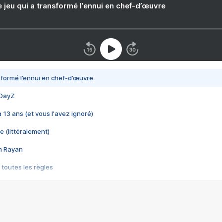
e jeu qui a transformé l’ennui en chef-d’œuvre
nsformé l’ennui en chef-d’œuvre
 DayZ
 a 13 ans (et vous l'avez ignoré)
e (littéralement)
im Rayan
 toutes les règles
s les jeux vidéo
us choquant de Rockstar ? - Le scandale BULLY
e plus moche de Steam