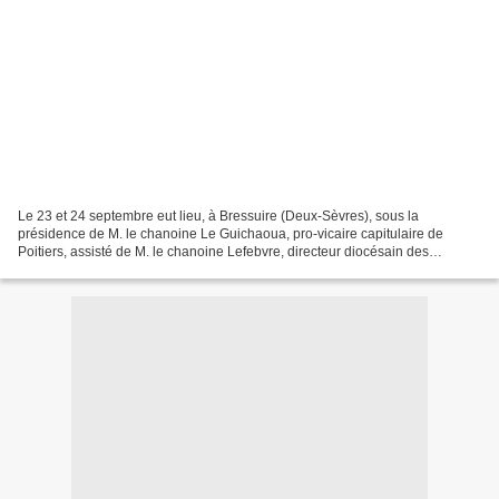
Le 23 et 24 septembre eut lieu, à Bressuire (Deux-Sèvres), sous la
présidence de M. le chanoine Le Guichaoua, pro-vicaire capitulaire de
Poitiers, assisté de M. le chanoine Lefebvre, directeur diocésain des
oeuvres, un Congrès régional de presse. M. l'abbé...