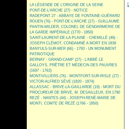
LA LÉGENDE DE L'ORIGINE DE LA SEINE
PONT-DE-L'ARCHE (27) - NOTICE
RADEPONT 27 - ABBAYE DE FONTAINE-GUÉRARD
ROUEN (76) - PONT-DE-L'ARCHE (27) - GUILLAUME
PANTIN-WILDER, COLONEL DE GENDARMERIE DE
LA GARDE IMPÉRIALE (1770 - 1850)
SAINT-LAURENT-DE-LA-PLAINE - CHEMILLÉ (49) -
JOSEPH CLÉMOT, CONDAMNÉ A MORT EN 1839
BANYULS-SUR-MER (66) - 1793 - UN MONUMENT
PATRIOTIQUE
BERNAY - GRAND-CAMP (27) - L'ABBÉ LE
GALLOYS, PRÊTRE ET MÉDECIN DES PAUVRES
(1697 - 1763)
MONTIVILLIERS (76) - MONTFORT-SUR-RISLE (27) -
VICTOR-ALFRED SÈVE (1820 - 1874)
ALLASSAC - BRIVE-LA-GAILLARDE (19) - MORT DU
PROCUREUR DE BRIVE, M. DESAILLEUX, EN 1790
REZÉ - NANTES (44) - JOSEPH-RENÉ-MARIE DE
MONTI, COMTE DE REZÉ (1766 - 1850)