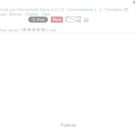
é.
Posté par Shenandoah Davis à 21:22 -
Commentaires [
…
]
- Permalien [
#
]
Tags:
Brécey
,
Challier
,
Sare
Vous aimez ?
0 vote
Publicité