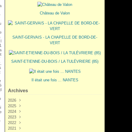
a
c
Château de Valon
e
u
e
a
SAINT-GERVAIS - LA CHAPELLE DE BORD-DE-
 l
VERT
1
a
t
7
SAINT-ETIENNE-DU-BOIS / LA TULÉVRIERE (85)
,
s
t
Il était une fois ... NANTES
r
é
d
Archives
o
2026
2025
Juin
(3)
i
2024
Mai
Décembre
(2)
(5)
e
2023
Mars
Novembre
Novembre
(3)
(7)
(6)
o
2022
Février
Octobre
Octobre
Décembre
(2)
(9)
(1)
(3)
2021
Janvier
Septembre
Septembre
Novembre
Décembre
(1)
(7)
(3)
(6)
(6)