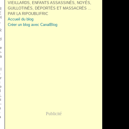
VIEILLARDS, ENFANTS ASSASSINÉS, NOYÉS,
GUILLOTINÉS, DÉPORTÉS ET MASSACRÉS ...
R
E
PAR LA RIPOUBLIFRIC
H
Accueil du blog
L
Créer un blog avec CanalBlog
R
l
d
e
e-
a
ç
 l
b
r
u
 e
d
L
i
-
n
e
Publicité
a