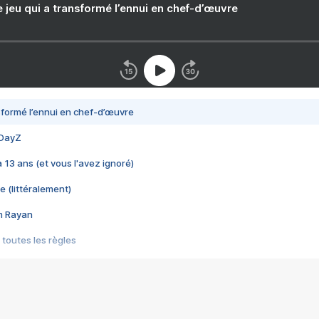
e jeu qui a transformé l’ennui en chef-d’œuvre
nsformé l’ennui en chef-d’œuvre
 DayZ
 a 13 ans (et vous l'avez ignoré)
e (littéralement)
im Rayan
 toutes les règles
s les jeux vidéo
us choquant de Rockstar ? - Le scandale BULLY
e plus moche de Steam