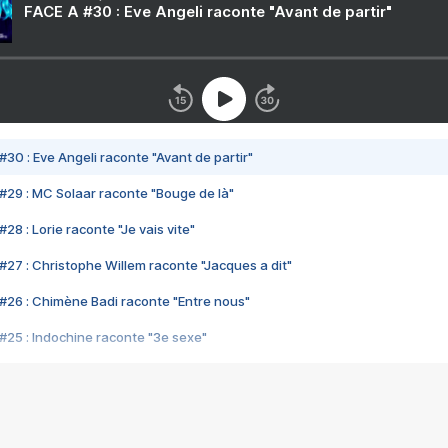
FACE A #30 : Eve Angeli raconte "Avant de partir"
#30 : Eve Angeli raconte "Avant de partir"
#29 : MC Solaar raconte "Bouge de là"
28 : Lorie raconte "Je vais vite"
#27 : Christophe Willem raconte "Jacques a dit"
#26 : Chimène Badi raconte "Entre nous"
#25 : Indochine raconte "3e sexe"
#24 : Zaho raconte "C'est chelou"
#23 : Patrick Bruel raconte "Au café des délices"
#22 : Kyo raconte "Le chemin"