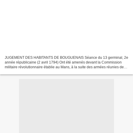
JUGEMENT DES HABITANTS DE BOUGUENAIS Séance du 13 germinal, 2e
année républicaine (2 avril 1794) Ont été amenés devant la Commission
militaire révolutionnaire établie au Mans, à la suite des armées réunies de
l'Ouest et des côtes de Brest, actuellement...