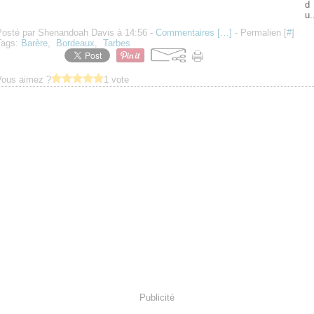
d
u.
Posté par Shenandoah Davis à 14:56 -
Commentaires [
…
]
- Permalien [
#
]
Tags:
Barère
,
Bordeaux
,
Tarbes
Vous aimez ?
1 vote
Publicité