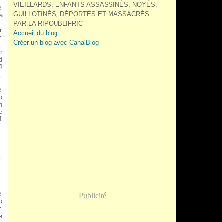
VIEILLARDS, ENFANTS ASSASSINÉS, NOYÉS,
e
GUILLOTINÉS, DÉPORTÉS ET MASSACRÉS ...
ra
d
PAR LA RIPOUBLIFRIC
a
Accueil du blog
r
Créer un blog avec CanalBlog
r
d
J
a
e
o
 n
e
1
2
p
u
a
r
i
n
e
Publicité
b
r
e