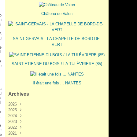
i
e
Château de Valon
b
o
i
s
A
u
SAINT-GERVAIS - LA CHAPELLE DE BORD-DE-
u
VERT
e
d
a
SAINT-ETIENNE-DU-BOIS / LA TULÉVRIERE (85)
e
Il était une fois ... NANTES
u
a
u
Archives
a
d
2026
2025
Juin
(3)
é
2024
Mai
Décembre
(2)
(5)
a
;
2023
Mars
Novembre
Novembre
(3)
(7)
(6)
a
2022
Février
Octobre
Octobre
Décembre
(2)
(9)
(1)
(3)
le
2021
Janvier
Septembre
Septembre
Novembre
Décembre
(1)
(7)
(3)
(6)
(6)
re