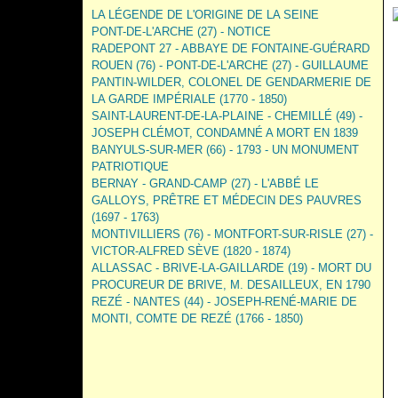
LA LÉGENDE DE L'ORIGINE DE LA SEINE
PONT-DE-L'ARCHE (27) - NOTICE
RADEPONT 27 - ABBAYE DE FONTAINE-GUÉRARD
ROUEN (76) - PONT-DE-L'ARCHE (27) - GUILLAUME
PANTIN-WILDER, COLONEL DE GENDARMERIE DE
LA GARDE IMPÉRIALE (1770 - 1850)
SAINT-LAURENT-DE-LA-PLAINE - CHEMILLÉ (49) -
JOSEPH CLÉMOT, CONDAMNÉ A MORT EN 1839
BANYULS-SUR-MER (66) - 1793 - UN MONUMENT
PATRIOTIQUE
BERNAY - GRAND-CAMP (27) - L'ABBÉ LE
GALLOYS, PRÊTRE ET MÉDECIN DES PAUVRES
(1697 - 1763)
MONTIVILLIERS (76) - MONTFORT-SUR-RISLE (27) -
VICTOR-ALFRED SÈVE (1820 - 1874)
ALLASSAC - BRIVE-LA-GAILLARDE (19) - MORT DU
PROCUREUR DE BRIVE, M. DESAILLEUX, EN 1790
REZÉ - NANTES (44) - JOSEPH-RENÉ-MARIE DE
MONTI, COMTE DE REZÉ (1766 - 1850)