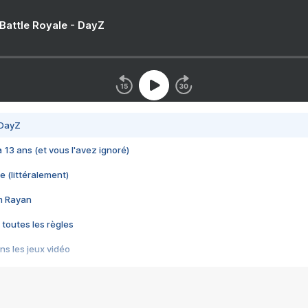
 Battle Royale - DayZ
 DayZ
 a 13 ans (et vous l'avez ignoré)
e (littéralement)
im Rayan
 toutes les règles
s les jeux vidéo
us choquant de Rockstar ? - Le scandale BULLY
e plus moche de Steam