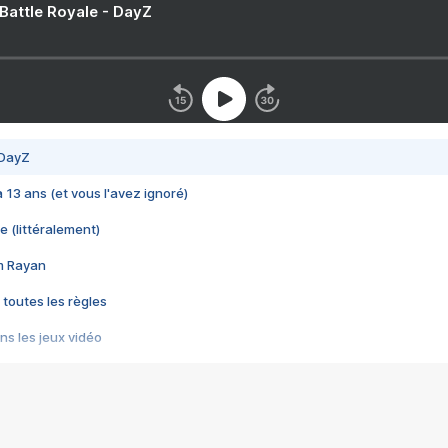
 Battle Royale - DayZ
 DayZ
 a 13 ans (et vous l'avez ignoré)
e (littéralement)
im Rayan
 toutes les règles
s les jeux vidéo
us choquant de Rockstar ? - Le scandale BULLY
e plus moche de Steam
du RÊVE tourne au CAUCHEMAR