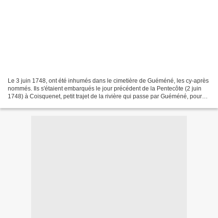
Le 3 juin 1748, ont été inhumés dans le cimetière de Guéméné, les cy-après
nommés. Ils s'étaient embarqués le jour précédent de la Pentecôte (2 juin
1748) à Coisquenet, petit trajet de la rivière qui passe par Guéméné, pour
s'en retourner chacun chez...