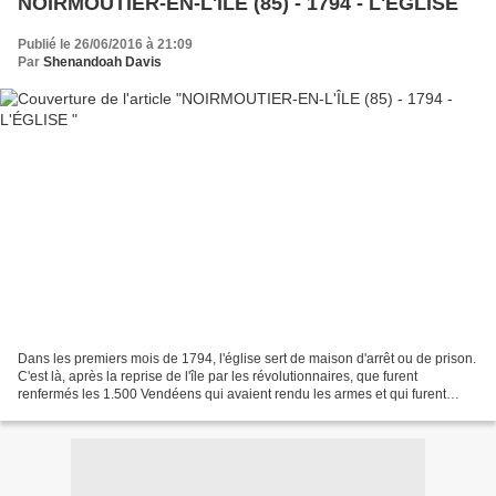
NOIRMOUTIER-EN-L'ÎLE (85) - 1794 - L'ÉGLISE
Publié le 26/06/2016 à 21:09
Par
Shenandoah Davis
Dans les premiers mois de 1794, l'église sert de maison d'arrêt ou de prison.
C'est là, après la reprise de l'île par les révolutionnaires, que furent
renfermés les 1.500 Vendéens qui avaient rendu les armes et qui furent
fusillés sur la grève, près de...