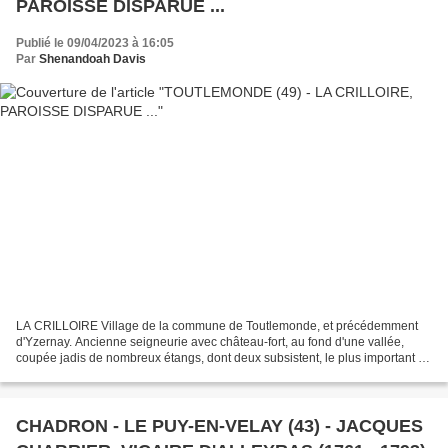
PAROISSE DISPARUE ...
Publié le 09/04/2023 à 16:05
Par
Shenandoah Davis
LA CRILLOIRE Village de la commune de Toutlemonde, et précédemment
d'Yzernay. Ancienne seigneurie avec château-fort, au fond d'une vallée,
coupée jadis de nombreux étangs, dont deux subsistent, le plus important de
1 hect. 67 ares. L'édifice, entouré...
CHADRON - LE PUY-EN-VELAY (43) - JACQUES