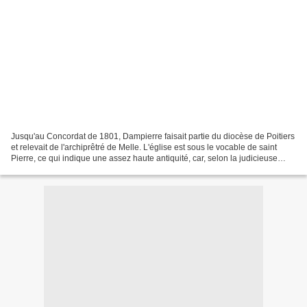
Jusqu'au Concordat de 1801, Dampierre faisait partie du diocèse de Poitiers
et relevait de l'archiprêtré de Melle. L'église est sous le vocable de saint
Pierre, ce qui indique une assez haute antiquité, car, selon la judicieuse
observation de l'abbé Th....