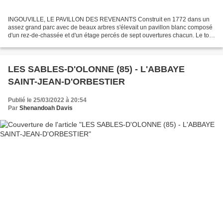
INGOUVILLE, LE PAVILLON DES REVENANTS Construit en 1772 dans un
assez grand parc avec de beaux arbres s'élevait un pavillon blanc composé
d'un rez-de-chassée et d'un étage percés de sept ouvertures chacun. Le tout
était surmonté d'un grand clocheton donnant...
LES SABLES-D'OLONNE (85) - L'ABBAYE
SAINT-JEAN-D'ORBESTIER
Publié le 25/03/2022 à 20:54
Par
Shenandoah Davis