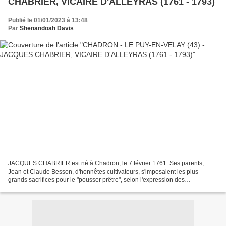
CHABRIER, VICAIRE D'ALLEYRAS (1761 - 1793)
Publié le 01/01/2023 à 13:48
Par
Shenandoah Davis
JACQUES CHABRIER est né à Chadron, le 7 février 1761. Ses parents,
Jean et Claude Besson, d'honnêtes cultivateurs, s'imposaient les plus
grands sacrifices pour le "pousser prêtre", selon l'expression des
montagnards. L'enfant répondait à cette sollicitude...