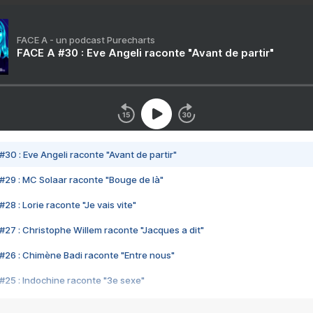
FACE A - un podcast Purecharts
FACE A #30 : Eve Angeli raconte "Avant de partir"
#30 : Eve Angeli raconte "Avant de partir"
#29 : MC Solaar raconte "Bouge de là"
28 : Lorie raconte "Je vais vite"
#27 : Christophe Willem raconte "Jacques a dit"
#26 : Chimène Badi raconte "Entre nous"
#25 : Indochine raconte "3e sexe"
#24 : Zaho raconte "C'est chelou"