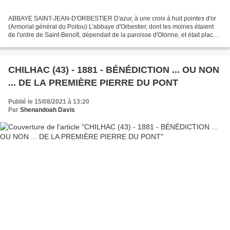
ABBAYE SAINT-JEAN-D'ORBESTIER D'azur, à une croix à huit pointes d'or
(Armorial général du Poitou) L'abbaye d'Orbestier, dont les moines étaient
de l'ordre de Saint-Benoît, dépendait de la paroisse d'Olonne, et était placée
sous l'invocation de la Vierge...
CHILHAC (43) - 1881 - BÉNÉDICTION ... OU NON
... DE LA PREMIÈRE PIERRE DU PONT
Publié le 15/08/2021 à 13:20
Par
Shenandoah Davis