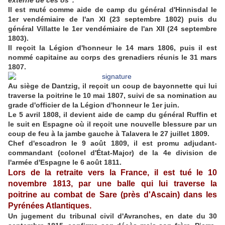
externe de ces os".
Il est muté comme aide de camp du général d'Hinnisdal le
1er vendémiaire de l'an XI (23 septembre 1802) puis du
général Villatte le 1er vendémiaire de l'an XII (24 septembre
1803).
Il reçoit la Légion d'honneur le 14 mars 1806, puis il est
nommé capitaine au corps des grenadiers réunis le 31 mars
1807.
Au siège de Dantzig, il reçoit un coup de bayonnette qui lui
traverse la poitrine le 10 mai 1807, suivi de sa nomination au
grade d'officier de la Légion d'honneur le 1er juin.
Le 5 avril 1808, il devient aide de camp du général Ruffin et
le suit en Espagne où il reçoit une nouvelle blessure par un
coup de feu à la jambe gauche à Talavera le 27 juillet 1809.
Chef d'escadron le 9 août 1809, il est promu adjudant-
commandant (colonel d'État-Major) de la 4e division de
l'armée d'Espagne le 6 août 1811.
Lors de la retraite vers la France, il est tué le 10
novembre 1813, par une balle qui lui traverse la
poitrine au combat de Sare (près d'Ascain) dans les
Pyrénées Atlantiques.
Un jugement du tribunal civil d'Avranches, en date du 30