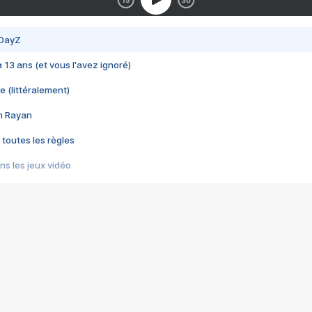
 DayZ
 a 13 ans (et vous l'avez ignoré)
e (littéralement)
im Rayan
 toutes les règles
s les jeux vidéo
us choquant de Rockstar ? - Le scandale BULLY
e plus moche de Steam
du RÊVE tourne au CAUCHEMAR
pendant 8 heures
it… à tort