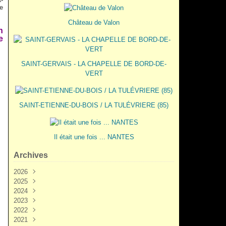
e
Château de Valon
n
e
SAINT-GERVAIS - LA CHAPELLE DE BORD-DE-
VERT
SAINT-ETIENNE-DU-BOIS / LA TULÉVRIERE (85)
Il était une fois ... NANTES
Archives
2026
2025
Juin
(3)
2024
Mai
Décembre
(2)
(5)
2023
Mars
Novembre
Novembre
(3)
(7)
(6)
2022
Février
Octobre
Octobre
Décembre
(2)
(9)
(1)
(3)
2021
Janvier
Septembre
Septembre
Novembre
Décembre
(1)
(7)
(3)
(6)
(6)