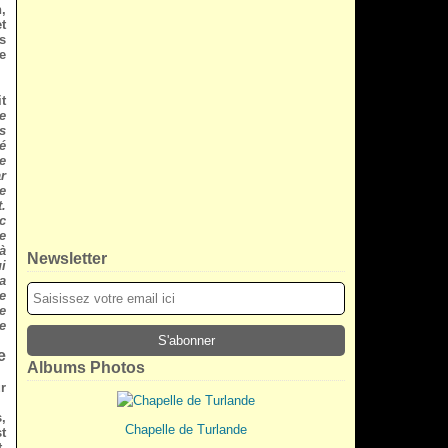
,
t
s
e
it
e
s
é
de
r
e
t.
c
e
à
Newsletter
i
a
e
e
e
e
Albums Photos
r
,
Chapelle de Turlande
t
-