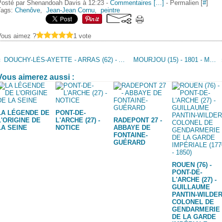
Posté par Shenandoah Davis à 12:23 -
Commentaires [
…
]
- Permalien [
#
]
Tags:
Chenôve
,
Jean-Jean Cornu
,
peintre
Vous aimez ?
1 vote
DOUCHY-LÈS-AYETTE - ARRAS (62) - ABBÉ LIÉVIN-BONAVENTURE PROYART, PRÊTRE RÉFRACTAIRE (1743 - 1808)
MOURJOU (15) - 1801 - MORT DE L'ÉMIGRÉ PELLAMOURGUE DIT CASSANIOUZE
Vous aimerez aussi :
LA LÉGENDE DE
PONT-DE-
L'ORIGINE DE
L'ARCHE (27) -
RADEPONT 27 -
LA SEINE
NOTICE
ABBAYE DE
FONTAINE-
GUÉRARD
ROUEN (76) -
PONT-DE-
L'ARCHE (27) -
GUILLAUME
PANTIN-WILDER
COLONEL DE
GENDARMERIE
DE LA GARDE