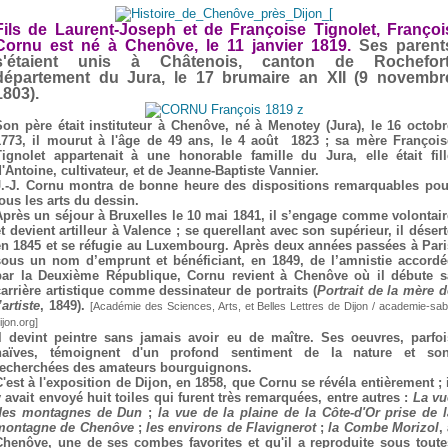
Fils de Laurent-Joseph et
de Françoise Tignolet, Françoi
Cornu est né à Chenôve, le 11 janvier 1819.
Ses parent
s'étaient unis à Châtenois, canton de Rochefort
département du Jura, le 17 brumaire an XII (9 novembr
1803).
Son père était instituteur à Chenôve, né à Menotey (Jura), le 16 octobr
1773, il mourut à l'âge de 49 ans, le 4 août 1823 ; sa mère François
Tignolet appartenait à une honorable famille du Jura, elle était fill
d'Antoine, cultivateur, et de Jeanne-Baptiste Vannier.
J.-J. Cornu montra de bonne heure des dispositions remarquables pou
tous les arts du dessin.
Après un séjour à Bruxelles le 10 mai 1841, il s’engage comme volontair
t devient artilleur à Valence ; se querellant avec son supérieur, il déser
en 1845 et se réfugie au Luxembourg. Après deux années passées à Pari
sous un nom d’emprunt et bénéficiant, en 1849, de l’amnistie accordé
par la Deuxième République, Cornu revient à Chenôve où il débute s
carrière artistique comme dessinateur de portraits (
Portrait de la mère d
’artiste
, 1849).
[Académie des Sciences, Arts, et Belles Lettres de Dijon / academie-sab
ijon.org]
Il devint peintre sans jamais avoir eu de maître. Ses oeuvres, parfoi
naïves, témoignent d'un profond sentiment de la nature et son
recherchées des amateurs bourguignons.
C'est à l'exposition de Dijon, en 1858, que Cornu se révéla entièrement ; i
y avait envoyé huit toiles qui furent très remarquées, entre autres :
La vu
des montagnes de Dun
;
la vue de la plaine de la Côte-d'Or prise de l
montagne de Chenôve
;
les environs de Flavignerot
;
la Combe Morizol
,
Chenôve, une de ses combes favorites et qu'il a reproduite sous toute