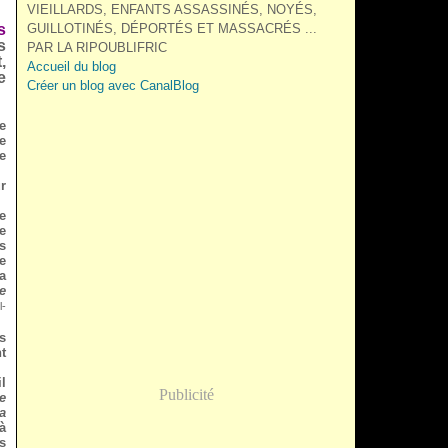
VIEILLARDS, ENFANTS ASSASSINÉS, NOYÉS,
s
GUILLOTINÉS, DÉPORTÉS ET MASSACRÉS ...
s
PAR LA RIPOUBLIFRIC
,
Accueil du blog
e
Créer un blog avec CanalBlog
e
e
e
r
e
te
s
e
a
e
l-
s
t
l
Publicité
e
a
 à
s