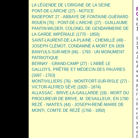
LA LÉGENDE DE L'ORIGINE DE LA SEINE
PONT-DE-L'ARCHE (27) - NOTICE
RADEPONT 27 - ABBAYE DE FONTAINE-GUÉRARD
ROUEN (76) - PONT-DE-L'ARCHE (27) - GUILLAUME
PANTIN-WILDER, COLONEL DE GENDARMERIE DE
LA GARDE IMPÉRIALE (1770 - 1850)
SAINT-LAURENT-DE-LA-PLAINE - CHEMILLÉ (49) -
JOSEPH CLÉMOT, CONDAMNÉ A MORT EN 1839
BANYULS-SUR-MER (66) - 1793 - UN MONUMENT
PATRIOTIQUE
BERNAY - GRAND-CAMP (27) - L'ABBÉ LE
GALLOYS, PRÊTRE ET MÉDECIN DES PAUVRES
e
(1697 - 1763)
MONTIVILLIERS (76) - MONTFORT-SUR-RISLE (27) -
VICTOR-ALFRED SÈVE (1820 - 1874)
ALLASSAC - BRIVE-LA-GAILLARDE (19) - MORT DU
l
PROCUREUR DE BRIVE, M. DESAILLEUX, EN 1790
d
REZÉ - NANTES (44) - JOSEPH-RENÉ-MARIE DE
MONTI, COMTE DE REZÉ (1766 - 1850)