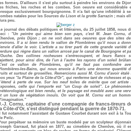
les formes. D'ailleurs il s'est plu surtout à peindre les environs de Dijon
les friches, les roches et les combes. Son oeuvre est considérable e
presque exclusivement bourguignonne. Il n'a fait qu'une infidélité à se
combes natales pour les
Sources du Lison
et
la grotte Sarrazin
; mais ell
dura peu.
e journal des débats politiques et littéraires, du 25 juillet 1858, nous d
ceci :
"Un peintre qui aime bien son pays, c'est M. Jean Cornu, d
Chenôve, près Dijon ; on ne voit dans ses oeuvres que des sites de
environs. Il a si bien rendu le vallon de Plombières qu'il nous a donn
'envie d'aller le voir. L'artiste a su tirer parti de cette grande variété 
verdure qui règne dans un vallon arrosé par le canal de Bourgogne et pa
l'Ouche. Des collines rocheuses s'entrecoupent, et leurs flancs s
ejettent, pour ainsi dire, de l'un à l'autre les rayons d'un soleil brûlan
C'est ce vallon de Plombières, qu'il ne faut pas confondre ave
Plombières-les-Bains, qui nous envoie à Paris une énorme quantité d
fruits et surtout de groseilles. Remercions aussi M. Cornu d'avoir étalé 
nos yeux "la Plaine de la Côte-d'Or", qui renferme tant de richesses et qu
s'étend à perte de vue. Sur les neuf toiles de mérite que cet artiste 
exposées, celle qui l'emporte est "un Coup de soleil". Le phénomèn
météorologique est bien rendu, et le paysage est meublé avec une verv
et un luxe de végétation inouïs. On voit que M. Cornu est un homm
d'imagination."
J.-J. Cornu, capitaine d'une compagnie de francs-tireurs d
la Côte-d'Or, s'est distingué pendant la guerre de 1870-71.
Il fut notamment l'assistant de Gustave Courbet durant son exil à la Tou
e Peilz.
Pour perpétuer sa mémoire un buste modelé par un sculpteur dijonnais
Joseph Garraud, fut placé en 1877, au cimetière de Chenôve, où il es
enterré, et surmonte un bloc de rocher, en forme de piedestal. Clément