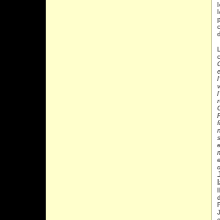
L
l
r
d