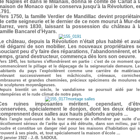
de Naples et dans le Milanais, donna le comté de Carlat à l
maison de Monaco qui le conserva jusqu'à la Révolution, e
1791.
Vers 1750, la famille Verdier de Mandillac devint propriétair
de cette seigneurie et le dernier de ce nom mourut à Mur-de
Barrez, vers 1830, laissant la possession du château à l
famille Bancarel d'Hyars.
Le château, depuis la Révolution n'était plus habité et avai
été dégarni de son mobilier. Les nouveaux propriétaires s
souciant peu d'y faire des réparations, l'abandonnèrent, et l
temps, grand destructeur, commença dès lors son oeuvre.
Vers 1845, les toitures s'effondrèrent en partie : c'est de ce moment qu
commencèrent le pillage et le dépeçage de la seigneuriale demeure. Le
habitants du pays l'exploitèrent comme une carrière de matériaux
enlevant successivement les mâchicoulis, créneaux, corniches
embrasures et grandes cheminées, précieux spécimens de moulures e
de sculptures moyenâgeuses.
Depuis bientôt un siècle, le vandalisme se poursuit aidé par le
intempéries et le rude climat de notre pays.
Ces ruines imposantes méritent, cependant, d'êtr
conservées, spécialement le donjon, dont les deux étage
comprennent deux salles aux hauts plafonds arqués ...
Mais l'angle sud-ouest de la tour menace de s'effondrer par suite d'u
décollement sérieux de l'arête qui a été détruite, dans son milieu, par l
foudre et constitue un danger réel pour les maisons d'habitation qui s
trouvent à ses pieds, et, tout spécialement la maison d'école ...
20 janvier 1922 - J.-B. SADOUL