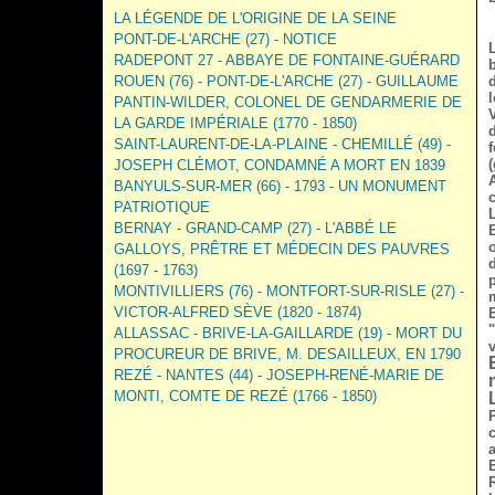
LA LÉGENDE DE L'ORIGINE DE LA SEINE
PONT-DE-L'ARCHE (27) - NOTICE
RADEPONT 27 - ABBAYE DE FONTAINE-GUÉRARD
ROUEN (76) - PONT-DE-L'ARCHE (27) - GUILLAUME
l
PANTIN-WILDER, COLONEL DE GENDARMERIE DE
LA GARDE IMPÉRIALE (1770 - 1850)
SAINT-LAURENT-DE-LA-PLAINE - CHEMILLÉ (49) -
JOSEPH CLÉMOT, CONDAMNÉ A MORT EN 1839
BANYULS-SUR-MER (66) - 1793 - UN MONUMENT
PATRIOTIQUE
BERNAY - GRAND-CAMP (27) - L'ABBÉ LE
GALLOYS, PRÊTRE ET MÉDECIN DES PAUVRES
(1697 - 1763)
MONTIVILLIERS (76) - MONTFORT-SUR-RISLE (27) -
VICTOR-ALFRED SÈVE (1820 - 1874)
ALLASSAC - BRIVE-LA-GAILLARDE (19) - MORT DU
PROCUREUR DE BRIVE, M. DESAILLEUX, EN 1790
REZÉ - NANTES (44) - JOSEPH-RENÉ-MARIE DE
MONTI, COMTE DE REZÉ (1766 - 1850)