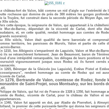
Le château-fort de Valon, bâti comme un nid d'aigle sur l'extrémité de l
butte rocheuse qui domine de près de 300 mètres les gorges profonde
de la Truyère, fut construit dans la seconde période du Moyen Âge, ver
e XIIe siècle.
Vers cette époque, la seigneurie de Valon, qui appartenait à la châtelleni
de Mur-de-Barrez, dépendait de la vicomté de Carlat, dont elle étai
feudataire, et, en cette qualité, rendait hommage aux comtes de Rode
(grands suzerains).
Au XIIe siècle, Valon était qualifié de terre baroniale et comprenait
comme territoire, les paroisses de Murols, Valon et partie de celle d
Lacroix-Barrez.
En 1210, les Albigeois s'emparèrent de Laguiole, Valon et Mur-de-Barre
où ils se retranchèrent fortement. Jean de Beaumont, baron de Ténières
doué d'une intrépidité remarquable, les délogea de leurs positions et le
poursuivit vigoureusement jusque sous Rodez où ils furent cernés e
massacrés.
En 1265, Bérenger de la Gleizole (ou Laguiole), Estève Pistol et Estève
"cosseigneurs", rendent hommage au comte de Rodez qui est auss
vicomte de Carlat.
En 1276, Bertrande de Valon, comtesse de Rodez, fonde l
monastère de Saint-Projet, sous Montsalvy, sur les bords d
Lot.
Philippe de Valois, qui fut roi de France de 1328 à 1350, fait hommage a
comte de Rodez, vicomte de Carlat, pour le château de Vallon et se
appartenances.
En 1340, Valon fut apporté en dot, par Aladie de Pierrefort, à Almeyri
Rolland, le premier de cette puissante famille qui donna les seigneurs d