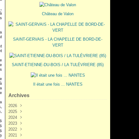
,
à
Château de Valon
s
a
t
SAINT-GERVAIS - LA CHAPELLE DE BORD-DE-
VERT
t
t
e
e
SAINT-ETIENNE-DU-BOIS / LA TULÉVRIERE (85)
s
e
à
Il était une fois ... NANTES
a
e
Archives
a
2026
,
,
2025
Juin
(3)
2024
Mai
Décembre
(2)
(5)
s
2023
Mars
Novembre
Novembre
(3)
(7)
(6)
s
2022
Février
Octobre
Octobre
Décembre
(2)
(9)
(1)
(3)
s
e
2021
Janvier
Septembre
Septembre
Novembre
Décembre
(1)
(7)
(3)
(6)
(6)