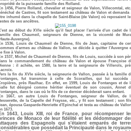
propriété de la puissante famille des Rolland.
En 1456, Pierre Rolland, chevalier et seigneur de Valon, Villecomtal, etc.
sénéchal de Castres, fit son testament au château de Valon et demanda 
être inhumé dans la chapelle de Saint-Blaise (de Valon) où reposaient le
restes de ses ancêtres.
C'est au début du XVIe siècle qu'il faut placer l'arrivée d'un cadet de l
famille des Chaumeil, seigneurs de Dienne, en la vicomté de Mura
(Haute-Auvergne).
En 1536, Louis de Chaumeil de Dienne, fils de Jean, capitaine de cen
hommes d'armes au château de Vallon, se décide à quitter l'Auvergne e
e fixe à Valon.
En 1537, Michel de Chaumeil de Dienne, fils de Louis, succède à son pèr
dans le commandement du château de Valon et épouse Françoise d
Dienne : il achète, en 1580, la terre et la seigneurie de Villerols, prè
Lacroix.
Vers la fin du XVIe siècle, la seigneurie de Vallon, passée à la famille d
Fontanges, fut transmise à celle de Scorailles, qui lui succéda 
Cropières, près Raulhac. En effet, en 1599, Louis de Fontanges et de l
Salle fut désigné comme héritier éventuel de son cousin, Annet d
Fontanges, dans le cas où le fils de ce dernier décèderait sans enfant.
En 1667, un autre Louis de Fontanges, seigneur de Vallon, de l
Besserette, de la Capelle del Fraysse, etc., y fit son testament ; son fils
Jean, épousa Gasparde-Henriette d'Epinchal et testa au château de Vallon
en 1673.
En 1643, Louis XIII, roi de France, pour récompenser le
princes de Monaco de leur fidélité et les dédommager de
attaques des Espagnols qui s'étaient emparés de terre
considérables que possédait la Principauté dans le royaum