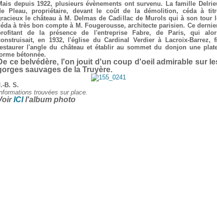
Mais depuis 1922, plusieurs évènements ont survenu. La famille Delrie
de Pleau, propriétaire, devant le coût de la démolition, céda à titr
gracieux le château à M. Delmas de Cadillac de Murols qui à son tour l
céda à très bon compte à M. Fougerousse, architecte parisien. Ce dernier
profitant de la présence de l'entreprise Fabre, de Paris, qui alor
construisait, en 1932, l'église du Cardinal Verdier à Lacroix-Barrez, fi
restaurer l'angle du château et établir au sommet du donjon une plate
forme bétonnée.
De ce belvédère, l'on jouit d'un coup d'oeil admirable sur le
gorges sauvages de la Truyère.
.-B. S.
nformations trouvées sur place.
Voir
ICI
l'album photo