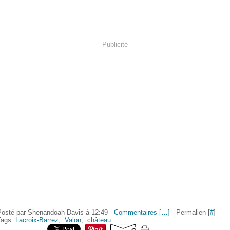
Publicité
Posté par Shenandoah Davis à 12:49 -
Commentaires [
…
]
- Permalien [
#
]
Tags:
Lacroix-Barrez
,
Valon
,
château