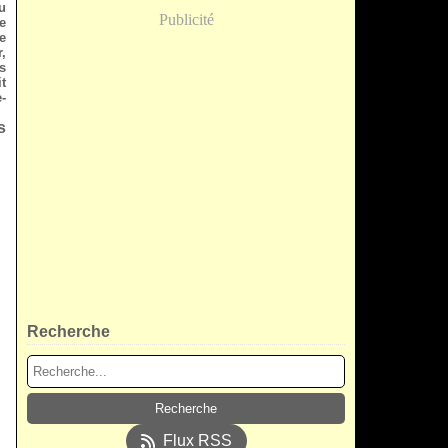
u
Publicité
e
e
,
s
t
-
s
Recherche
Flux RSS