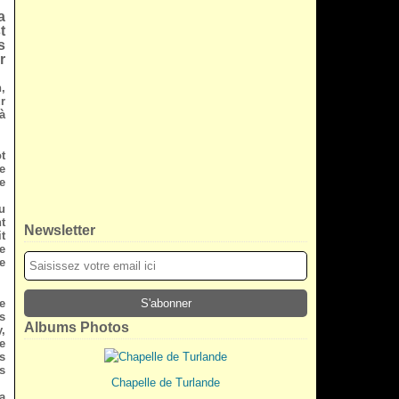
a
t
s
r
,
r
à
t
e
e
u
t
Newsletter
t
e
ce
e
s
Albums Photos
,
e
s
s
Chapelle de Turlande
a