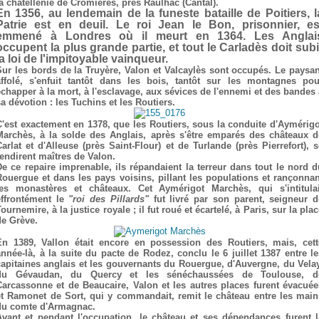
la chatellenie de Cromières, près Raulhac (Cantal).
En 1356, au lendemain de la funeste bataille de Poitiers, l
Patrie est en deuil. Le roi Jean le Bon, prisonnier, es
emmené à Londres où il meurt en 1364. Les Anglai
occupent la plus grande partie, et tout le Carladès doit subi
la loi de l'impitoyable vainqueur.
Sur les bords de la Truyère, Valon et Valcaylès sont occupés. Le paysan
affolé, s'enfuit tantôt dans les bois, tantôt sur les montagnes pou
échapper à la mort, à l'esclavage, aux sévices de l'ennemi et des bandes 
a dévotion : les Tuchins et les Routiers.
C'est exactement en 1378, que les Routiers, sous la conduite d'Aymérigo
Marchès, à la solde des Anglais, après s'être emparés des châteaux d
Carlat et d'Alleuse (près Saint-Flour) et de Turlande (près Pierrefort), s
rendirent maîtres de Valon.
De ce repaire imprenable, ils répandaient la terreur dans tout le nord d
Rouergue et dans les pays voisins, pillant les populations et rançonnan
les monastères et châteaux. Cet Aymérigot Marchès, qui s'intitulai
effrontément le
"roi des Pillards"
fut livré par son parent, seigneur d
ournemire, à la justice royale ; il fut roué et écartelé, à Paris, sur la pla
de Grève.
En 1389, Vallon était encore en possession des Routiers, mais, cett
année-là, à la suite du pacte de Rodez, conclu le 6 juillet 1387 entre le
capitaines anglais et les gouvernants du Rouergue, d'Auvergne, du Velay
du Gévaudan, du Quercy et les sénéchaussées de Toulouse, d
Carcassonne et de Beaucaire, Valon et les autres places furent évacuée
et Ramonet de Sort, qui y commandait, remit le château entre les main
du comte d'Armagnac.
Avant et pendant l'occupation, le château et ses dépendances furent l