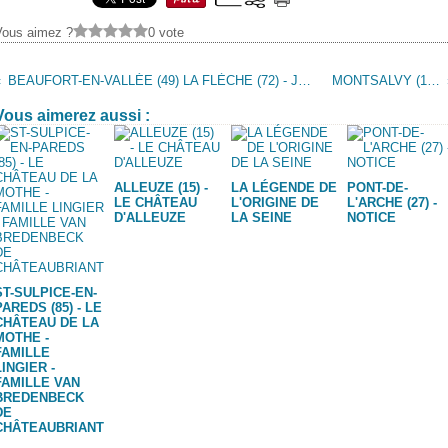
Vous aimez ?
0 vote
BEAUFORT-EN-VALLÉE (49) LA FLÈCHE (72) - JOSEPH-JULIEN PEFFAULT DE LA TOUR, PRÊTRE (1752 - 1837)
MONTSALVY (15) - LE PUY DE L'ARBRE
Vous aimerez aussi :
ALLEUZE (15) -
LA LÉGENDE DE
PONT-DE-
LE CHÂTEAU
L'ORIGINE DE
L'ARCHE (27) -
D'ALLEUZE
LA SEINE
NOTICE
ST-SULPICE-EN-
PAREDS (85) - LE
CHÂTEAU DE LA
MOTHE -
FAMILLE
LINGIER -
FAMILLE VAN
BREDENBECK
DE
CHÂTEAUBRIANT