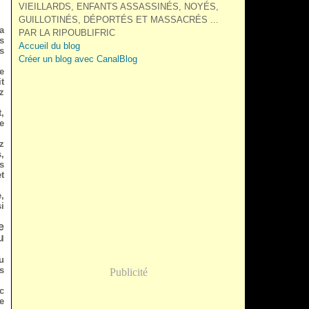
VIEILLARDS, ENFANTS ASSASSINÉS, NOYÉS,
GUILLOTINÉS, DÉPORTÉS ET MASSACRÉS ...
a
PAR LA RIPOUBLIFRIC
s
Accueil du blog
s
Créer un blog avec CanalBlog
e
t
z
,
e
z
,
s
t
,
i
e
u
u
s
Publicité
c
e