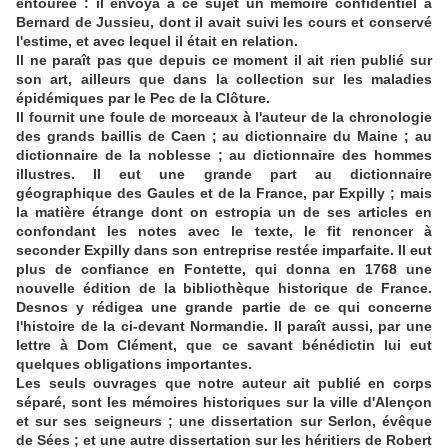
entourée : il envoya à ce sujet un mémoire confidentiel à
Bernard de Jussieu, dont il avait suivi les cours et conservé
l'estime, et avec lequel il était en relation.
Il ne paraît pas que depuis ce moment il ait rien publié sur
son art, ailleurs que dans la collection sur les maladies
épidémiques par le Pec de la Clôture.
Il fournit une foule de morceaux à l'auteur de la chronologie
des grands baillis de Caen ; au dictionnaire du Maine ; au
dictionnaire de la noblesse ; au dictionnaire des hommes
illustres. Il eut une grande part au dictionnaire
géographique des Gaules et de la France, par Expilly ; mais
la matière étrange dont on estropia un de ses articles en
confondant les notes avec le texte, le fit renoncer à
seconder Expilly dans son entreprise restée imparfaite. Il eut
plus de confiance en Fontette, qui donna en 1768 une
nouvelle édition de la bibliothèque historique de France.
Desnos y rédigea une grande partie de ce qui concerne
l'histoire de la ci-devant Normandie. Il paraît aussi, par une
lettre à Dom Clément, que ce savant bénédictin lui eut
quelques obligations importantes.
Les seuls ouvrages que notre auteur ait publié en corps
séparé, sont les mémoires historiques sur la ville d'Alençon
et sur ses seigneurs ; une dissertation sur Serlon, évêque
de Sées ; et une autre dissertation sur les héritiers de Robert