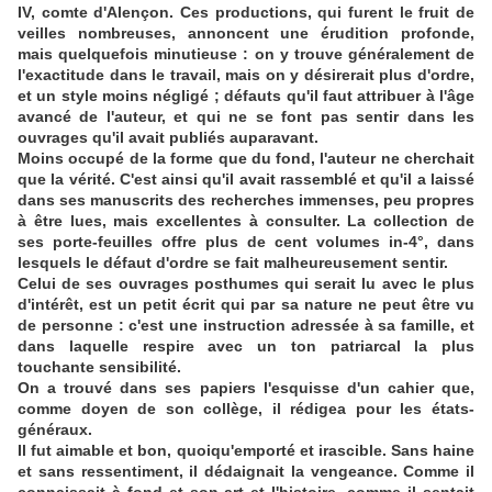
IV, comte d'Alençon. Ces productions, qui furent le fruit de
veilles nombreuses, annoncent une érudition profonde,
mais quelquefois minutieuse : on y trouve généralement de
l'exactitude dans le travail, mais on y désirerait plus d'ordre,
et un style moins négligé ; défauts qu'il faut attribuer à l'âge
avancé de l'auteur, et qui ne se font pas sentir dans les
ouvrages qu'il avait publiés auparavant.
Moins occupé de la forme que du fond, l'auteur ne cherchait
que la vérité. C'est ainsi qu'il avait rassemblé et qu'il a laissé
dans ses manuscrits des recherches immenses, peu propres
à être lues, mais excellentes à consulter. La collection de
ses porte-feuilles offre plus de cent volumes in-4°, dans
lesquels le défaut d'ordre se fait malheureusement sentir.
Celui de ses ouvrages posthumes qui serait lu avec le plus
d'intérêt, est un petit écrit qui par sa nature ne peut être vu
de personne : c'est une instruction adressée à sa famille, et
dans laquelle respire avec un ton patriarcal la plus
touchante sensibilité.
On a trouvé dans ses papiers l'esquisse d'un cahier que,
comme doyen de son collège, il rédigea pour les états-
généraux.
Il fut aimable et bon, quoiqu'emporté et irascible. Sans haine
et sans ressentiment, il dédaignait la vengeance. Comme il