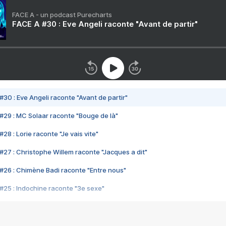
FACE A - un podcast Purecharts
FACE A #30 : Eve Angeli raconte "Avant de partir"
#30 : Eve Angeli raconte "Avant de partir"
#29 : MC Solaar raconte "Bouge de là"
28 : Lorie raconte "Je vais vite"
#27 : Christophe Willem raconte "Jacques a dit"
#26 : Chimène Badi raconte "Entre nous"
#25 : Indochine raconte "3e sexe"
#24 : Zaho raconte "C'est chelou"
#23 : Patrick Bruel raconte "Au café des délices"