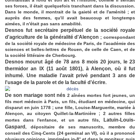
connaissait à fond et son art et l'histoire, comme il sentait
ses forces, il était quelquefois tranchant dans la discussion.
Dans le monde, il montrait de la gaieté et de l'aménité ; et
auprès des femmes, qu'il avait beaucoup et longtemps
aimées, il n'était pas sans amabilité.
Desnos fut secrétaire perpétuel de la société royale
d'agriculture de la généralité d'Alençon
; correspondant
de la société royale de médecine de Paris, de l'académie des
sciences et belles-lettres de Rouen, de celle de Caen, et de
la société littéraire de Cherbourg.
Desnos mourut âgé de 78 ans 8 mois 20 jours, le 23
thermidor an IX (11 août 1801), à Alençon, où il fut
inhumé. Une maladie l'avait privé pendant 3 ans de
l'usage de la parole et de la faculté d'écrire.
De son mariage sont nés
2 aînées mortes fort jeunes, un
fils mort médecin à Paris, un fils, étudiant en médecine, qui
disparut en juin 1778 ; une fille, Louise-Marguerite, mariée à
Alençon, au citoyen Quillet-la-Martinière ; 2 autres filles
Latuin-Louis-
mortes dans l'enfance, et un autre fils,
Gaspard
, dépositaire de ses manuscrits, membre du
conseil des Cinq-Cents (24 germinal an VI), où il a prononcé
plusieurs opinions, imprimées in-8° et dans le moniteur, puis