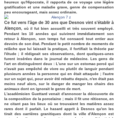
heureux qu'Hipocrate, il rapporta de ce voyage une légère
gratification et une maladie grave, genre de compensation
peu encourageant, mais assez ordinaire.
Ce fut vers l'âge de 30 ans que Desnos vint s'établir à
Alençon
, où il fut bien accueilli et très souvent employé.
Pendant les 10 années qui suivirent immédiatement son
retour à Alençon, son temps fut consacré tout entier aux
devoirs de son état. Pendant le petit nombre de moments de
relâche que lui laissait la pratique, il fortifiait la théorie par
l'étude ; il rédigeait ses observations, dont quelques-unes
furent insérées dans le journal de médecine. Les gens de
l'art en distinguèrent deux : L'une sur un estomac percé qui
n'avait pas empêché de vivre ou plutôt de languir pendant
plusieurs années la personne qui en était attaquée ; l'autre
sur un sujet qui, pour avoir été rebattu depuis, n'en était pas
moins neuf alors, sur le danger de manger les chairs des
animaux dont on ignorait le genre de mort.
L'académicien Guettard venait d'annoncer la découverte de
la composition de la porcelaine ; mais il fit une réticence, en
ne citant pas les lieux où se trouvaient les matières assez
rares dont il parlait. Le hasard apprit à Desnos qu'on les
tirait des carrières granitiques dont la ville d'Alençon est