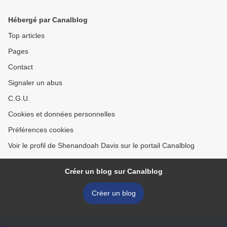
LUXEMBOURGEOIS QUI
NORMANDIE >
L'ÉCHAPPE BELLE (1791 -
Hébergé par Canalblog
1792)
Top articles
Pages
Contact
Signaler un abus
C.G.U.
Cookies et données personnelles
Préférences cookies
Voir le profil de Shenandoah Davis sur le portail Canalblog
Créer un blog sur Canalblog
Créer un blog