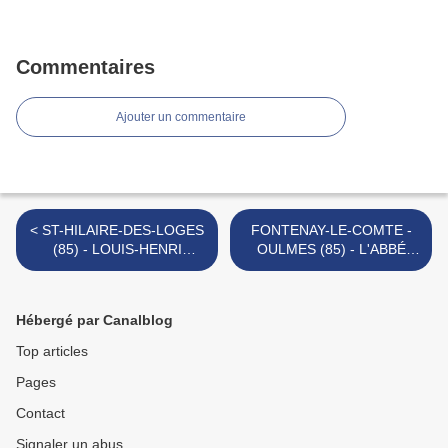
Commentaires
Ajouter un commentaire
< ST-HILAIRE-DES-LOGES
FONTENAY-LE-COMTE -
(85) - LOUIS-HENRI
OULMES (85) - L'ABBÉ
DELAROY, UN VENDÉEN
JEAN ALLEAUME, CURÉ
PRÉSIDENT DU COMITÉ
DE BOUILLÉ (1738 - 1808)
DE SURVEILLANCE DE
>
Hébergé par Canalblog
TARBES
Top articles
Pages
Contact
Signaler un abus