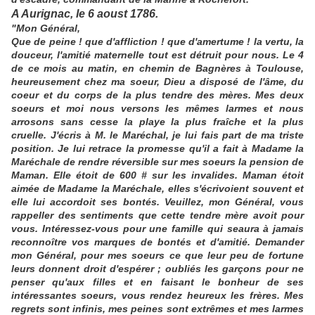
A Aurignac, le 6 aoust 1786.
"Mon Général,
Que de peine ! que d'affliction ! que d'amertume ! la vertu, la
douceur, l'amitié maternelle tout est détruit pour nous. Le 4
de ce mois au matin, en chemin de Bagnères à Toulouse,
heureusement chez ma soeur, Dieu a disposé de l'âme, du
coeur et du corps de la plus tendre des mères. Mes deux
soeurs et moi nous versons les mêmes larmes et nous
arrosons sans cesse la playe la plus fraîche et la plus
cruelle. J'écris à M. le Maréchal, je lui fais part de ma triste
position. Je lui retrace la promesse qu'il a fait à Madame la
Maréchale de rendre réversible sur mes soeurs la pension de
Maman. Elle étoit de 600 # sur les invalides. Maman étoit
aimée de Madame la Maréchale, elles s'écrivoient souvent et
elle lui accordoit ses bontés. Veuillez, mon Général, vous
rappeller des sentiments que cette tendre mère avoit pour
vous. Intéressez-vous pour une famille qui seaura à jamais
reconnoître vos marques de bontés et d'amitié. Demander
mon Général, pour mes soeurs ce que leur peu de fortune
leurs donnent droit d'espérer ; oubliés les garçons pour ne
penser qu'aux filles et en faisant le bonheur de ses
intéressantes soeurs, vous rendez heureux les frères. Mes
regrets sont infinis, mes peines sont extrêmes et mes larmes