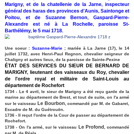
Marigny, et de la chatellenie de la Jarne, inspecteur
général des haras des provinces d'Aunis, Saintonge et
Poitou, et de Suzanne Bernon, Gaspard-Pierre-
Alexandre est né à La Rochelle, paroisse St-
Barthélémy, le 5 mai 1718.
Une soeur :
Suzanne-Marie
; mariée à La Jarne (17), le 14
juillet 1732, avec Henri-Paul Regnon, chevalier seigneur de
Chaligny et autres lieux, de la paroisse de Sainte-Pexine
ÉTAT DES SERVICES DU SIEUR DE BERNARD DE
MARIGNY, lieutenant des vaisseaux du Roy, chevalier
de l'ordre royal et militaire de Saint-Louis au
département de Rochefort
1734 - Le 4 avril, le sieur de Marigny a été reçu garde de la
marine au département de Brest, et tout de suite, on l'a armé
Le Bourbon
sur le vaisseau
, commandé par M. de Gabaret,
Escadre de M. du Guétrouën.
1736 - Il reçut l'ordre de la Cour de passer au département de
Rochefort.
Le Profond
1738 - On l'a armé, sur le vaisseau
, commandé
par M. de Réala.