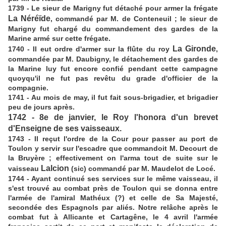
1739 - Le sieur de Marigny fut détaché pour armer la frégate
La Néréïde
, commandé par M. de Conteneuil ; le sieur de
Marigny fut chargé du commandement des gardes de la
Marine armé sur cette frégate.
La Gironde
1740 - Il eut ordre d'armer sur la flûte du roy
,
commandée par M. Daubigny, le détachement des gardes de
la Marine luy fut encore confié pendant cette campagne
quoyqu'il ne fut pas revêtu du grade d'officier de la
compagnie.
1741 - Au mois de may, il fut fait sous-brigadier, et brigadier
peu de jours après.
1742 - 8e de janvier, le Roy l'honora d'un brevet
d'Enseigne de ses vaisseaux.
1743 - Il reçut l'ordre de la Cour pour passer au port de
Toulon y servir sur l'escadre que commandoit M. Decourt de
la Bruyère ; effectivement on l'arma tout de suite sur le
Lalcion
vaisseau
(sic) commandé par M. Maudelot de Locé.
1744 - Ayant continué ses services sur le même vaisseau, il
s'est trouvé au combat près de Toulon qui se donna entre
l'armée de l'amiral Mathéux (?) et celle de Sa Majesté,
secondée des Espagnols par aliés. Notre relâche après le
combat fut à Allicante et Cartagêne, le 4 avril l'armée