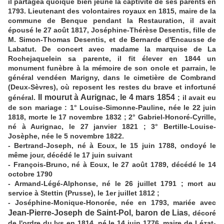
il partagea quoique bien jeune la captivité de ses parents en
1793. Lieutenant des volontaires royaux en 1815, maire de la
commune de Benque pendant la Restauration, il avait
épousé le 27 août 1817, Joséphine-Thérèse Desentis, fille de
M. Simon-Thomas Desentis, et de Bernarde d'Encausse de
Labatut. De concert avec madame la marquise de La
Rochejaquelein sa parente, il fit élever en 1844 un
monument funèbre à la mémoire de son oncle et parrain, le
général vendéen Marigny, dans le cimetière de Combrand
(Deux-Sèvres), où reposent les restes du brave et infortuné
Il mourut à Aurignac, le 4 mars 1854
général.
; il avait eu
de son mariage : 1° Louise-Simonne-Pauline, née le 22 juin
1818, morte le 17 novembre 1832 ; 2° Gabriel-Honoré-Cyrille,
né à Aurignac, le 27 janvier 1821 ; 3° Bertille-Louise-
Josèphe, née le 5 novembre 1822.
- Bertrand-Joseph, né à Eoux, le 15 juin 1788, ondoyé le
même jour, décédé le 17 juin suivant
- François-Bruno, né à Eoux, le 27 août 1789, décédé le 14
octobre 1790
- Armand-Légé-Alphonse, né le 26 juillet 1791 ; mort au
service à Stettin (Prusse), le 1er juillet 1812 ;
- Joséphine-Monique-Honorée, née en 1793, mariée avec
Jean-Pierre-Joseph de Saint-Pol, baron de Lias
, décoré
de l'ordre du lys en 1814, né le 14 juin 1776, maire de Lézat-