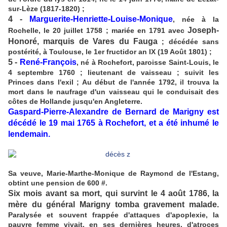
sur-Lèze (1817-1820) ;
4 -
Marguerite-Henriette-Louise-Monique
, née à la
Joseph-
Rochelle, le 20 juillet 1758 ; mariée en 1791 avec
Honoré, marquis de Vares du Fauga
; décédée sans
postérité, à Toulouse, le 1er fructidor an IX (19 Août 1801)
;
5 -
René-François
, né à Rochefort, paroisse Saint-Louis, le
4 septembre 1760 ; lieutenant de vaisseau ; suivit les
Princes dans l'exil ; Au début de l'année 1792, il trouva la
mort dans le naufrage d'un vaisseau qui le conduisait des
côtes de Hollande jusqu'en Angleterre.
Gaspard-Pierre-Alexandre de Bernard de Marigny est
décédé le 19 mai 1765 à Rochefort, et a été inhumé le
lendemain.
Sa veuve, Marie-Marthe-Monique de Raymond de l'Estang,
obtint une pension de 600 #.
Six mois avant sa mort, qui survint le 4 août 1786, la
mère du général Marigny tomba gravement malade.
Paralysée et souvent frappée d'attaques d'apoplexie, la
pauvre femme vivait, en ses dernières heures, d'atroces