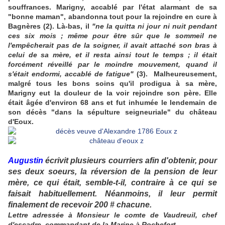
souffrances. Marigny, accablé par l'état alarmant de sa
"bonne maman", abandonna tout pour la rejoindre en cure à
Bagnères (2). Là-bas, il
"ne la quitta ni jour ni nuit pendant
ces six mois ; même pour être sûr que le sommeil ne
l'empêcherait pas de la soigner, il avait attaché son bras à
celui de sa mère, et il resta ainsi tout le temps ; il était
forcément réveillé par le moindre mouvement, quand il
s'était endormi, accablé de fatigue"
(3). Malheureusement,
malgré tous les bons soins qu'il prodigua à sa mère,
Marigny eut la douleur de la voir rejoindre son père. Elle
était âgée d'environ 68 ans et fut inhumée le lendemain de
son décès "dans la sépulture seigneuriale" du château
d'Eoux.
Augustin
écrivit plusieurs courriers afin d'obtenir, pour
ses deux soeurs, la réversion de la pension de leur
mère, ce qui était, semble-t-il, contraire à ce qui se
faisait habituellement. Néanmoins, il leur permit
finalement de recevoir 200 # chacune.
Lettre adressée à Monsieur le comte de Vaudreuil, chef
d'escadre, commandant de la Marine à Rochefort.