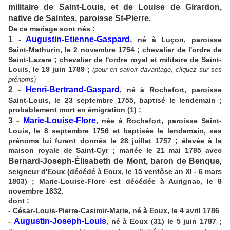
militaire de Saint-Louis, et de Louise de Girardon,
native de Saintes, paroisse St-Pierre.
De ce mariage sont nés :
1 -
Augustin-Etienne-Gaspard
,
né à Luçon, paroisse
Saint-Mathurin, le 2 novembre 1754 ; chevalier de l'ordre de
Saint-Lazare ; chevalier de l'ordre royal et militaire de Saint-
Louis, le 19 juin 1789 ;
(pour en savoir davantage, cliquez sur ses
prénoms)
2 -
Henri-Bertrand-Gaspard
, né à Rochefort, paroisse
Saint-Louis, le 23 septembre 1755, baptisé le lendemain ;
probablement mort en émigration (1) ;
3 -
Marie-Louise-Flore
, née à Rochefort, paroisse Saint-
Louis, le 8 septembre 1756 et baptisée le lendemain, ses
prénoms lui furent donnés le 28 juillet 1757 ; élevée à la
maison royale de Saint-Cyr ; mariée le 21 mai 1785 avec
Bernard-Joseph-Élisabeth de Mont, baron de Benque
,
seigneur d'Eoux (décédé à Eoux, le 15 ventôse an XI - 6 mars
1803) ; Marie-Louise-Flore est décédée à Aurignac, le 8
novembre 1832.
dont :
- César-Louis-Pierre-Casimir-Marie, né à Eoux, le 4 avril 1786
Augustin-Joseph-Louis
-
, né à Eoux (31) le 5 juin 1787 ;