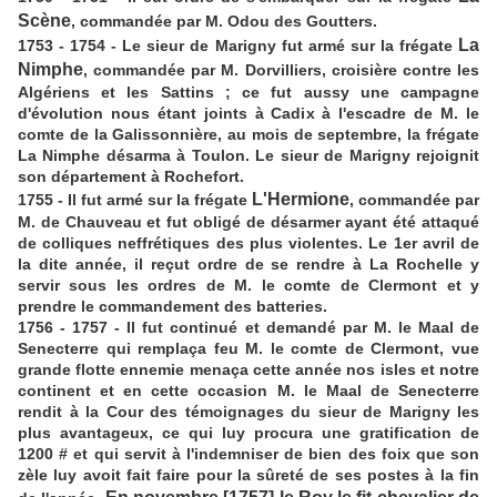
Scène
, commandée par M. Odou des Goutters.
La
1753 - 1754 - Le sieur de Marigny fut armé sur la frégate
Nimphe
, commandée par M. Dorvilliers, croisière contre les
Algériens et les Sattins ; ce fut aussy une campagne
d'évolution nous étant joints à Cadix à l'escadre de M. le
comte de la Galissonnière, au mois de septembre, la frégate
La Nimphe désarma à Toulon. Le sieur de Marigny rejoignit
son département à Rochefort.
L'Hermione
1755 - Il fut armé sur la frégate
, commandée par
M. de Chauveau et fut obligé de désarmer ayant été attaqué
de colliques neffrétiques des plus violentes. Le 1er avril de
la dite année, il reçut ordre de se rendre à La Rochelle y
servir sous les ordres de M. le comte de Clermont et y
prendre le commandement des batteries.
1756 - 1757 - Il fut continué et demandé par M. le Maal de
Senecterre qui remplaça feu M. le comte de Clermont, vue
grande flotte ennemie menaça cette année nos isles et notre
continent et en cette occasion M. le Maal de Senecterre
rendit à la Cour des témoignages du sieur de Marigny les
plus avantageux, ce qui luy procura une gratification de
1200 # et qui servit à l'indemniser de bien des foix que son
zèle luy avoit fait faire pour la sûreté de ses postes à la fin