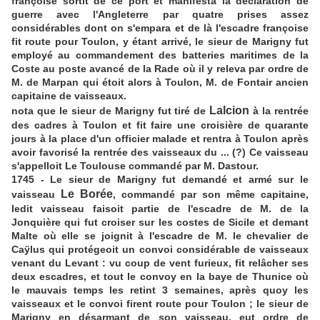
françoise sortit de ce port et manifesta la déclaration de
guerre avec l'Angleterre par quatre prises assez
considérables dont on s'empara et de là l'escadre françoise
fit route pour Toulon, y étant arrivé, le sieur de Marigny fut
employé au commandement des batteries maritimes de la
Coste au poste avancé de la Rade où il y releva par ordre de
M. de Marpan qui étoit alors à Toulon, M. de Fontair ancien
capitaine de vaisseaux.
Lalcion
nota que le sieur de Marigny fut tiré de
à la rentrée
des cadres à Toulon et fit faire une croisière de quarante
jours à la place d'un officier malade et rentra à Toulon après
avoir favorisé la rentrée des vaisseaux du ... (?) Ce vaisseau
s'appelloit Le Toulouse commandé par M. Dastour.
1745 - Le sieur de Marigny fut demandé et armé sur le
Le Borée
vaisseau
, commandé par son même capitaine,
ledit vaisseau faisoit partie de l'escadre de M. de la
Jonquière qui fut croiser sur les costes de Sicile et demant
Malte où elle se joignit à l'escadre de M. le chevalier de
Caÿlus qui protégeoit un convoi considérable de vaisseaux
venant du Levant : vu coup de vent furieux, fit relâcher ses
deux escadres, et tout le convoy en la baye de Thunice où
le mauvais temps les retint 3 semaines, après quoy les
vaisseaux et le convoi firent route pour Toulon ; le sieur de
Marigny en désarmant de son vaisseau, eut ordre de