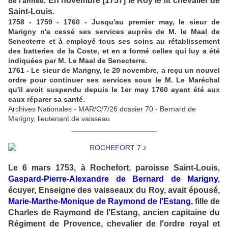
En novembre [1757] le Roy le fit chevalier de
de l'année.
Saint-Louis
.
1758 - 1759 - 1760 - Jusqu'au premier may, le sieur de
Marigny n'a cessé ses services auprès de M. le Maal de
Senecterre et à employé tous ses soins au rétablissement
des batteries de la Coste, et en a formé celles qui luy a été
indiquées par M. Le Maal de Senecterre.
1761 - Le sieur de Marigny, le 20 novembre, a reçu un nouvel
ordre pour continuer ses services sous le M. Le Maréchal
qu'il avoit suspendu depuis le 1er may 1760 ayant été aux
eaux réparer sa santé.
Archives Nationales - MAR/C/7/26 dossier 70 - Bernard de
Marigny, lieutenant de vaisseau
_____________________
Le 6 mars 1753, à Rochefort, paroisse Saint-Louis,
Gaspard-Pierre-Alexandre
de Bernard de Marigny
,
écuyer, Enseigne des vaisseaux du Roy, avait épousé,
Marie-Marthe-Monique de Raymond de l'Estang
, fille de
Charles de Raymond de l'Estang, ancien capitaine du
Régiment de Provence, chevalier de l'ordre royal et