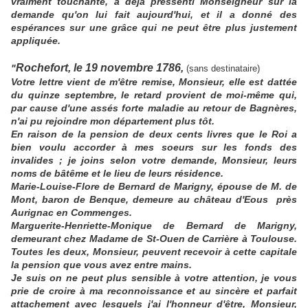
vraiment touchante, a déjà pressenti Monseigneur sur la
demande qu'on lui fait aujourd'hui, et il a donné des
espérances sur une grâce qui ne peut être plus justement
appliquée.
Rochefort, le 19 novembre 1786,
"
(sans destinataire)
Votre lettre vient de m'être remise, Monsieur, elle est dattée
du quinze septembre, le retard provient de moi-même qui,
par cause d'une assés forte maladie au retour de Bagnères,
n'ai pu rejoindre mon département plus tôt.
En raison de la pension de deux cents livres que le Roi a
bien voulu accorder à mes soeurs sur les fonds des
invalides ; je joins selon votre demande, Monsieur, leurs
noms de bâtême et le lieu de leurs résidence.
Marie-Louise-Flore de Bernard de Marigny, épouse de M. de
Mont, baron de Benque, demeure au château d'Eous près
Aurignac en Commenges.
Marguerite-Henriette-Monique de Bernard de Marigny,
demeurant chez Madame de St-Ouen de Carrière à Toulouse.
Toutes les deux, Monsieur, peuvent recevoir à cette capitale
la pension que vous avez entre mains.
Je suis on ne peut plus sensible à votre attention, je vous
prie de croire à ma reconnoissance et au sincère et parfait
attachement avec lesquels j'ai l'honneur d'être, Monsieur,