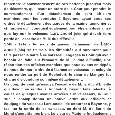
reprendre le commandement de ses batteries jusqu'au mois
de décembre, qu'il reçut un ordre de la Cour pour prendre le
commandement d'un détachement de cent officiers
mariniers pour les conduire à Bayonne, ayant sous ses
ordres le détachement des gardes de la marine, aumônier et
chirurgien qu'il conduisit également pour être employé ainsy
Larc-anciel
que luy sur le vaisseau
qui devoit faire
(sic)
partie de l'escadre de M. le duc d'Enville.
Larc-
1746 - 1747 - Au mois de janvier, l'armement de
anciel
(sic) se fit mais les difficultés qui survinrent pour
faire passer la barre à ce vaisseau, engagea la Cour qui avoit
besoin de faire sur l'escadre de M. le duc d'Enville, une
répartition des officiers mariniers que nous avions en dépôt,
de nous donner l'ordre de désarmer ce vaisseau, et celuy de
nous rendre au port de Rochefort, le sieur de Marigny fut
chargé d'y conduire son même détachement.
Un coup de vent qu'essuya l'escadre de M. le duc d'Enville
qui devoit se rendre à Rochefort, l'ayant faite relâcher à
cause de quelques avaries arrivées aux vaisseaux, la Cour
sur le champ donna un nouvel ordre aux officiers et
équipage du vaisseau Larc-anciel, de retourner à Bayonne, y
faciliter la sortie de ce vaisseau, ce dont M. de Sorin de
Murat s'acquitta très bien. Le sieur de Marigny fut également