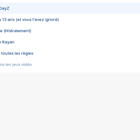
 DayZ
 a 13 ans (et vous l'avez ignoré)
e (littéralement)
im Rayan
 toutes les règles
s les jeux vidéo
us choquant de Rockstar ? - Le scandale BULLY
e plus moche de Steam
du RÊVE tourne au CAUCHEMAR
pendant 8 heures
it… à tort
umiliés par un jeu vidéo