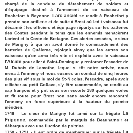
chargé de la conduite du détachement de soldats et
d'équipage destiné à l'armement de ce vaisseau de
Larc-anciel
Rochefort à Bayonne.
se rendit à Rochefort y
prendre son artillerie et de suite à Brest où ledit vaisseau fut
désarmé ; les officiers et équipage répartys sur les batteries
des Costes pendant le tems que les ennemis menacèrent
Lorient et la Coste de Bretagne. Ces alertes cessées, le sieur
de Marigny à qui on avoit donné le commandement des
batteries de Quélerne, rejoignit ainsy que les autres son
vaisseau qu'on arma très vite et expédia avec le vaisseau
l'Alcide
pour aller à Saint-Domingue y renforcer l'escadre de
M. Dubois de Lamothe, lequel si tôt notre arrivée, nous
mena à l'ennemy et nous eusmes un combat de cinq heures
des plus vif sous le mol de St-Nicolas, l'escadre, après avoir
relâcher au petit Goüave, s'y être racommodée, se rendit au
cap françois et y prit sous son escorte 180 quelques voiles
et fit route pour Brest non sans avoir encore rencontré
l'ennemy en force supérieure à la hauteur du premier
méridien.
La
1748 - Le sieur de Marigny fut armé sur la frégate
Friponne
, commandée par le marquis de Beauharnoir et
débarqua avec une fluction de poitrine.
La
1750 - 1751 - Il eut ordre de s'embarquer sur la frégate