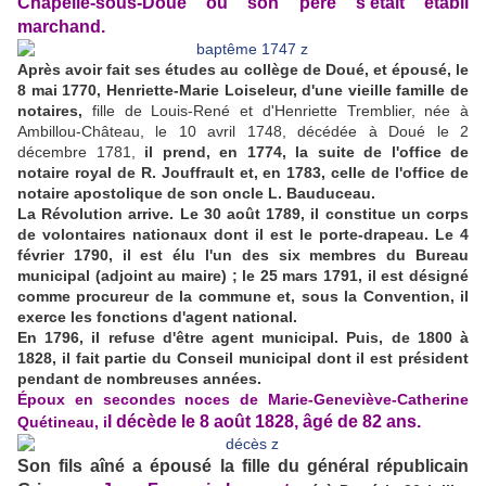
Chapelle-sous-Doué où son père s'était établi
marchand.
Après avoir fait ses études au collège de Doué, et épousé, le
8 mai 1770, Henriette-Marie Loiseleur, d'une vieille famille de
notaires,
fille de Louis-René et d'Henriette Tremblier, née à
Ambillou-Château, le 10 avril 1748, décédée à Doué le 2
décembre 1781,
il prend, en 1774, la suite de l'office de
notaire royal de R. Jouffrault et, en 1783, celle de l'office de
notaire apostolique de son oncle L. Bauduceau.
La Révolution arrive. Le 30 août 1789, il constitue un corps
de volontaires nationaux dont il est le porte-drapeau. Le 4
février 1790, il est élu l'un des six membres du Bureau
municipal (adjoint au maire) ; le 25 mars 1791, il est désigné
comme procureur de la commune et, sous la Convention, il
exerce les fonctions d'agent national.
En 1796, il refuse d'être agent municipal. Puis, de 1800 à
1828, il fait partie du Conseil municipal dont il est président
pendant de nombreuses années.
Époux en secondes noces de Marie-Geneviève-Catherine
l décède le 8 août 1828, âgé de 82 ans.
Quétineau, i
Son fils aîné a épousé la fille du général républicain