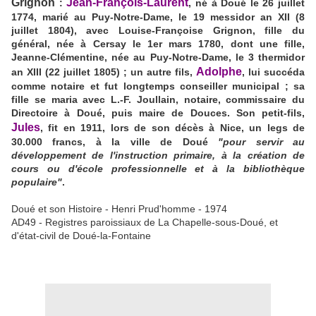
Grignon
Jean-François-Laurent
:
, né à Doué le 26 juillet
1774, marié au Puy-Notre-Dame, le 19 messidor an XII (8
juillet 1804), avec Louise-Françoise Grignon, fille du
général, née à Cersay le 1er mars 1780, dont une fille,
Jeanne-Clémentine, née au Puy-Notre-Dame, le 3 thermidor
Adolphe
an XIII (22 juillet 1805) ;
un autre fils,
, lui succéda
comme notaire et fut longtemps conseiller municipal ; sa
fille se maria avec L.-F. Joullain, notaire, commissaire du
Directoire à Doué, puis maire de Douces. Son petit-fils,
Jules
, fit en 1911, lors de son décès à Nice, un legs de
30.000 francs, à la ville de Doué
"pour servir au
développement de l'instruction primaire, à la création de
cours ou d'école professionnelle et à la bibliothèque
populaire"
.
Doué et son Histoire - Henri Prud'homme - 1974
AD49 - Registres paroissiaux de La Chapelle-sous-Doué, et
d'état-civil de Doué-la-Fontaine