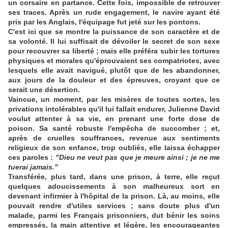
un corsaire en partance. Cette fois, impossible de retrouver
ses traces. Après un rude engagement, le navire ayant été
pris par les Anglais, l'équipage fut jeté sur les pontons.
C'est ici que se montre la puissance de son caractère et de
sa volonté. Il lui suffisait de dévoiler le secret de son sexe
pour recouvrer sa liberté ; mais elle préféra subir les tortures
physiques et morales qu'éprouvaient ses compatriotes, avec
lesquels elle avait navigué, plutôt que de les abandonner,
aux jours de la douleur et des épreuves, croyant que ce
serait une désertion.
Vaincue, un moment, par les misères de toutes sortes, les
privations intolérables qu'il lui fallait endurer, Julienne David
voulut attenter à sa vie, en prenant une forte dose de
poison. Sa santé robuste l'empêcha de succomber ; et,
après de cruelles souffrances, revenue aux sentiments
religieux de son enfance, trop oubliés, elle laissa échapper
ces paroles :
"Dieu ne veut pas que je meure ainsi ; je ne me
tuerai jamais."
Transférée, plus tard, dans une prison, à terre, elle reçut
quelques adoucissements à son malheureux sort en
devenant infirmier à l'hôpital de la prison. Là, au moins, elle
pouvait rendre d'utiles services ; sans doute plus d'un
malade, parmi les Français prisonniers, dut bénir les soins
empressés, la main attentive et légère, les encourageantes