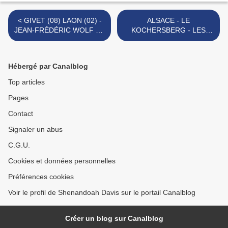
< GIVET (08) LAON (02) -
ALSACE - LE
JEAN-FRÉDÉRIC WOLF ET
KOCHERSBERG - LES
SON FILS, PIERRE-
BANCS DU ROI DE ROME
FRÉDÉRIC - MÉMOIRES
ET DE L'IMPÉRATRICE >
Hébergé par Canalblog
Top articles
Pages
Contact
Signaler un abus
C.G.U.
Cookies et données personnelles
Préférences cookies
Voir le profil de Shenandoah Davis sur le portail Canalblog
Créer un blog sur Canalblog