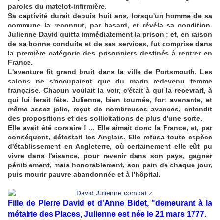
paroles du matelot-infirmière.
Sa captivité durait depuis huit ans, lorsqu'un homme de sa
commune la reconnut, par hasard, et révéla sa condition.
Julienne David quitta immédiatement la prison ; et, en raison
de sa bonne conduite et de ses services, fut comprise dans
la première catégorie des prisonniers destinés à rentrer en
France.
L'aventure fit grand bruit dans la ville de Portsmouth. Les
salons ne s'occupaient que du marin redevenu femme
française. Chacun voulait la voir, c'était à qui la recevrait, à
qui lui ferait fête. Julienne, bien tournée, fort avenante, et
même assez jolie, reçut de nombreuses avances, entendit
des propositions et des sollicitations de plus d'une sorte.
Elle avait été corsaire ! ... Elle aimait donc la France, et, par
conséquent, détestait les Anglais. Elle refusa toute espèce
d'établissement en Angleterre, où certainement elle eût pu
vivre dans l'aisance, pour revenir dans son pays, gagner
péniblement, mais honorablement, son pain de chaque jour,
puis mourir pauvre abandonnée et à l'hôpital.
Fille de Pierre David et d'Anne Bidet, "demeurant à la
métairie des Places, Julienne est née le 21 mars 1777.