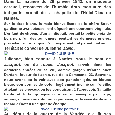
Dans la matinée du 28 janvier 1843, un modeste
cercueil, recouvert de l'humble drap mortuaire des
indigents, sortait de la chapelle de l'Hôtel-Dieu de
Nantes.
Sur le drap blanc, la main bienveillante de la chère Soeur
gardienne avait pieusement déposé une couronne virginale.
L'enfant de choeur, d'un air distrait, portait la petite croix de
bois noir, l'un des aumôniers, récitant les dernières prières,
précédait le corps, que n'accompagnait nul parent, nul ami.
Tel était le convoi de Julienne David.
Julienne, bien connue à Nantes, sous le nom de
Jacquot
, ou du
roulier Jacquot
, servait, dans les
dernières années de sa vie, comme garçon d'écurie chez
Dardare, loueur de fiacres, rue de la Commune, 23. Souvent,
nous avons pu la voir avec son pantalon gris, sa blouse
bleue, son bonnet de coton légèrement incliné sur l'oreille,
attelant les chevaux ou les conduisant à l'abreuvoir. Sa taille
haute et forte, quoique courbée et amaigrie par l'âge,
annonçait une constitution vigoureuse, et la vivacité de son
regard dénotait une grande énergie.
Au début de la guerre de la Vendée, elle fit ses