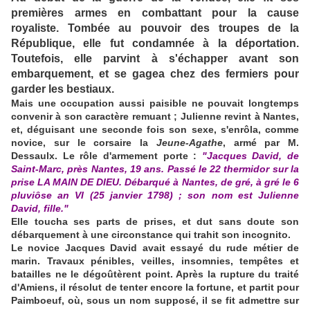
premières armes en combattant pour la cause
royaliste. Tombée au pouvoir des troupes de la
République, elle fut condamnée à la déportation.
Toutefois, elle parvint à s'échapper avant son
embarquement, et se gagea chez des fermiers pour
garder les bestiaux.
Mais une occupation aussi paisible ne pouvait longtemps
convenir à son caractère remuant ; Julienne revint à Nantes,
et, déguisant une seconde fois son sexe, s'enrôla, comme
novice, sur le corsaire la
Jeune-Agathe
, armé par M.
Dessaulx. Le rôle d'armement porte :
"Jacques David, de
Saint-Marc, près Nantes, 19 ans. Passé le 22 thermidor sur la
prise LA MAIN DE DIEU. Débarqué à Nantes, de gré, à gré le 6
pluviôse an VI (25 janvier 1798) ; son nom est Julienne
David, fille."
Elle toucha ses parts de prises, et dut sans doute son
débarquement à une circonstance qui trahit son incognito.
Le novice Jacques David avait essayé du rude métier de
marin. Travaux pénibles, veilles, insomnies, tempêtes et
batailles ne le dégoûtèrent point. Après la rupture du traité
d'Amiens, il résolut de tenter encore la fortune, et partit pour
Paimboeuf, où, sous un nom supposé, il se fit admettre sur