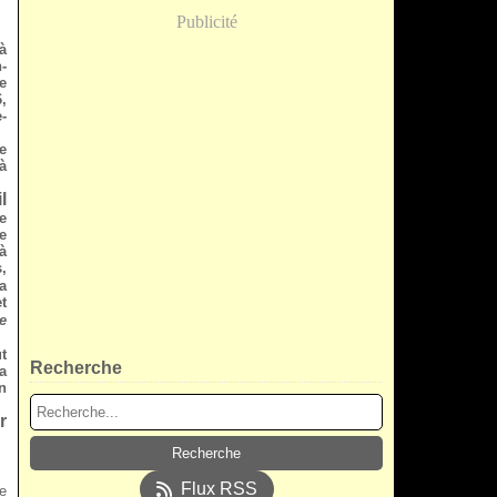
Publicité
à
-
e
,
-
e
à
l
e
ne
à
,
la
t
de
t
Recherche
a
n
r
Flux RSS
de