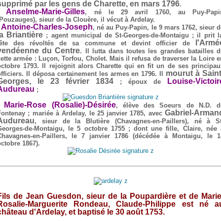
supprimé par les gens de Charette, en mars 1796
.
Anselme-Marie-Gilles
-
, né le 29 avril 1760, au Puy-Papi
(Pouzauges), sieur de la Clouère, il vécut à Ardelay.
Antoine-Charles-Joseph
-
, né au Puy-Papin, le 9 mars 1762, sieur d
la Briantière
; agent municipal de St-Georges-de-Montaigu ; il prit l
l'Armé
tête des révoltés de sa commune et devint officier de
vendéenne du Centre
. Il lutta dans toutes les grandes batailles d
cette armée : Luçon, Torfou, Cholet. Mais il refusa de traverser la Loire e
octobre 1793. Il rejoignit alors Charette qui en fit un de ses principau
mourut à Saint
officiers. Il déposa certainement les armes en 1796. Il
Georges, le 23 février 1834
Louise-Victoir
; époux de
Audureau
;
Marie-Rose (Rosalie)-Désirée
-
, élève des Soeurs de N.D. d
Gabriel-Arman
Fontenay ; mariée à Ardelay, le 25 janvier 1785, avec
Audureau
, sieur de la Blutière (Chavagnes-en-Paillers), né à St
Georges-de-Montaigu, le 5 octobre 1755 ; dont une fille, Claire, née 
Chavagnes-en-Paillers, le 7 janvier 1786 (décédée à Montaigu, le 1
octobre 1867).
Fils de Jean Guesdon, sieur de la Poupardière et de Marie
Rosalie-Marguerite Rondeau, Claude-Philippe est né a
château d'Ardelay, et baptisé le 30 août 1753.