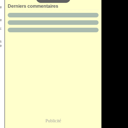
Derniers commentaires
2e
e
c
és
e
Publicité