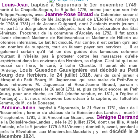
Louis-Jean
baptisé à Sigournais le 1er novembre 1749
,
marié à la Chapelle-Seguin, le 9 juillet 1776, même jour que son frèr
Jeanne-Rose Biraud
Philippe-François, avec
du Colombier, soeur d
Marie-Angélique, fille de Me Jacques Biraud de L'Étorière, notaire roya
(de 1748 à 1781) et de Jeanne Guignard, dont 2 enfants morts jeunes. I
prit part à la désignation des délégués, lors de la préparation des État
Généraux. Procureur de la commune d'Ardelay en 1792. Il fut accus
d'avoir dénoncé Madame de Boitissandeau et Madame de Hillerin au
olonnes infernales. Le fait fut discuté. Par contre, il est certain qu'il ai
bon nombre de suspects, tout en faisant payer ses services ... Il es
également certain qu'il fut un des guides des fameuses colonnes
Pourtant il n'hésita pas à protester contre les massacres qu'elle
perpétrèrent dans les environs des Herbiers, sa région. C'est lui qui aurai
poussé son frère, le curé, à trahir Charette. Il aurait été mair
Louis Guesdon Gauvignière est décédé au Petit
d'Ardelay.
Bourg des Herbiers, le 24 juillet 1816.
Ami du curé jureur e
défroqué du Petit Bourg, M. Jagueneau, qui sera maire du Petit-Bourg
Nous retrouvons M. Jagueneau et Rose-Jeanne Biraud, parrain e
marraine, à Chavagnes, le 16 août 1791, et, plus curieux encore, au Petit
Bourg, pour une cloche, en 1804 (cloche vendue, en 1811, à l'église d
Montaigu) ... Et nous retrouvons Louis-Jean à la capture, au Tallud-Ste
Gemme, de M. de la Douespe.
Antoine-Julien
-
, baptisé à Sigournais, le 21 février 1751, sieur de l
Plissonnière ; fermier du château de la Boissière-des-Landes ; marié l
Bénigne Bertran
10 septembre 1791, à St-Vincent-sur-Graon, avec
de la Boissière-des-Landes , née le 29 juillet 1754, dont une fille, Aimée
Modeste, née le 5 janvier 1775 à St-Vincent ; domicilié, avant, pendant e
décédé le 3
après la Révolution, aux Moutiers-les-Mauxfaits ; y est
décembre 1824
.