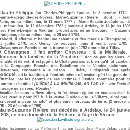
Claude-Philippe
(ou Charles-Philippe) épouse, le 8 octobre 1774, 
Sainte-Radegonde-des-Noyers, Marie-Suzanne Rivière ; dont : - Jean
Marie, né au même lieu, le 11 mars 1777 ; - Marie-Rosalie-Joséphine, né
au même lieu, le 12 décembre 1782 ; mariée à Ardelay, le 14 juillet 1806
avec Pierre-Benjamin Mourain, propriétaire, né au Girouard ; - Suzanne
Françoise, née au même lieu, le 29 avril 1784.
D'abord, il afferme et habite une cabanne et des marais à Champagné, l
23 juillet 1778, aux Genay de Souvairé, puis il vient, vers 1785 
Chavagnes-en-Pareds et on le trouve en juin 1792 domicilié à Tillay.
A Chavagnes, il fait arrêter Chevreau ; à la Meilleraie, i
dénonce les familles de la Vinatière !
Accusé par les siens, d
énalité et de vol, il est jugé à la Chataigneraie, et bien qu'il fût capitai
de la Compagnie Franche des Bataillons de la Vendée stationnée 
Chavagnes, condamné à la prison ... Libéré, il disparaît peu après
exécuté
, dit la tradition, à l'endroit même où avaient péri les gens de 
Vinatière, par les parents de ses victimes ! Justice sommaire pour ce
[c'était à La Meilleraie, en l'an IV -
homme exécrable !
voir l'acte 
mariage de sa soeur Rosalie]
Désaffectée sous la Révolution, la "ci-devant église en mauvais état" fu
alors vendue pour 293 fr. à la veuve Guédon dite La Villette, ainsi que l
"ci-devant maison curiale" et plusieurs morceaux de terre. (2 nivôse a
VIII - 23 décembre 1799)
Marie-Suzanne Rivière est décédée à Ardelay, le 24 janvie
1808, en son domicile de la Fretière, à l'âge de 55 ans.
otes historique sur La Meilleraie-Tillay par l'abbé Jean-Marie Dubin, curé 