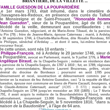
BRIANTIÈRE, DE LA VILLETTE ...
FAMILLE GUESDON DE LA POUPARDIÈRE
Le 1er mars 1783, était inhumé, dans le cimetière d
Chavagnes-les-Redoux, en présence des curés du Tallud
de Monsireigne et de Saint-Prouant,
"Honorable homm
Jean Guesdon"
,
sieur de la Poupardière, âgé de 65 ans
décédé de la veille, demeurant aux courillauderies ;
fi
d'Antoine Guesdon, négociant, et de Marie-Anne Tibaud, de la paroiss
u Pin (79) ; f
rère de Jeanne-Marie, épouse Caterneau ; marié, à Ardelay
le 30 septembre 1744, à Charlotte-Marie-Rose, dite Rosalie Rondeau, fill
de Philippe, sénéchal d'Ardelay ... et dont il sera, lui-même fermier e
rocureur fiscal.
De cette union, sont nés 10 enfants :
Philippe-François
né à Ardelay le 20 janvier 1746, sieur d
-
,
la Poupardière
Marie
, avocat en Parlement, marié, le 9 juillet 1776, à
Angélique Biraud
, de la Chapelle-Seguin ; notaire en résidence dan
la paroisse de la Chapelle-Seguin, de 1787 à 1810 ; fut, en 1789, régisseu
du prieur commendataire, Messire Laurent Bruzereau, prêtre, vicair
général du diocèse de Bordeaux ;
poursuivi en août 1785 pou
détournement et recel, soustraction et détournement commis par c
dernier en la maison de feu Antoine Guesdon, ceci
"à la requête de Mari
Guesdon, épouse non commune en biens de Pierre Cacault, bourgeois, e
de Claude-Antoine Caternault, avocat"
(AD85 - B 870)
; m
aire de l
Chapelle-Seguin en 1794 jusqu'en messidor an XIII (1805) ;
Le 7 févrie
1791, il avait acquis la métairie de la Bourdandelière (L'Absie), vendu
Philippe-François es
nationalement, moyennant 13.000 livres.
décédé à La Chapelle-Seguin, le 5 novembre 1810,
"dans s
maison de la Baudonière"
, à l'âge de 64 ans.