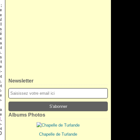
;
e
e
l
l
s
é
x
da
t
.
s
t
e
-
t
Newsletter
.
t
-
e
-
a
e
Albums Photos
d
,
-
t
0
Chapelle de Turlande