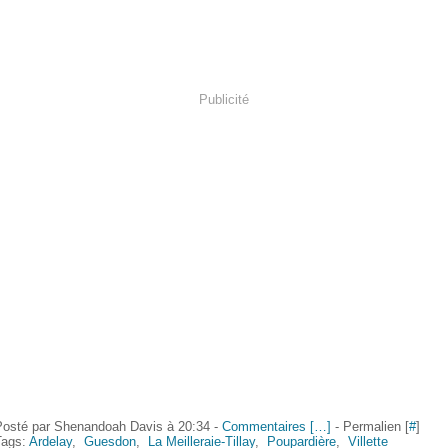
Publicité
Posté par Shenandoah Davis à 20:34 -
Commentaires [
…
]
- Permalien [
#
]
Tags:
Ardelay
,
Guesdon
,
La Meilleraie-Tillay
,
Poupardière
,
Villette