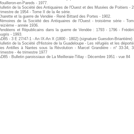
ouilleron-en-Pareds - 1977.
ulletin de la Société des Antiquaires de l'Ouest et des Musées de Poitiers - 
rimestre de 1954 - Tome II de la 4e série.
harette et la guerre de Vendée - René Bittard des Portes - 1902.
Mémoires de la Société des Antiquaires de l'Ouest - troisième série - Tom
reizième - année 1936.
Vendéens et Républicains dans la guerre de Vendée : 1793 - 1796 - Frédéri
ugris - 1993.
D85 - 3 E 27/47-1 - An IX-An X (1800 - 1802) (signature Guesdon-Briantière)
ulletin de la Société d'Histoire de la Guadeloupe - Les réfugiés et les déport
des Antilles à Nantes sous la Révolution - Marcel Grandière - n° 33-34, 3
rimestre - 4e trimestre 1977
D85 - Bulletin paroissiaux de La Meilleraie-Tillay - Décembre 1951 - vue 84