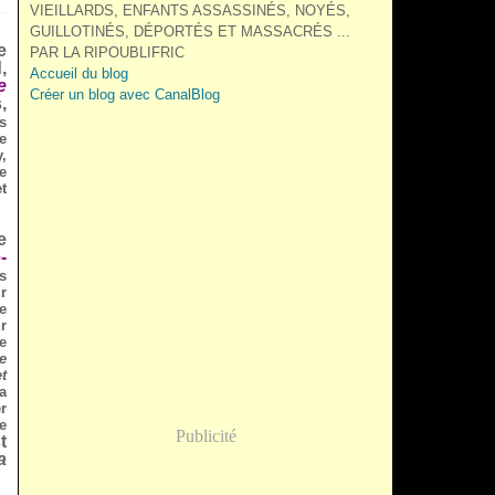
VIEILLARDS, ENFANTS ASSASSINÉS, NOYÉS,
GUILLOTINÉS, DÉPORTÉS ET MASSACRÉS ...
e
PAR LA RIPOUBLIFRIC
,
Accueil du blog
e
Créer un blog avec CanalBlog
,
ls
e
,
e
t
e
-
s
r
e
r
e
e
t
a
r
e
Publicité
t
a