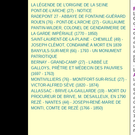
LA LÉGENDE DE L'ORIGINE DE LA SEINE
PONT-DE-L'ARCHE (27) - NOTICE
RADEPONT 27 - ABBAYE DE FONTAINE-GUÉRARD
ROUEN (76) - PONT-DE-L'ARCHE (27) - GUILLAUME
PANTIN-WILDER, COLONEL DE GENDARMERIE DE
LA GARDE IMPÉRIALE (1770 - 1850)
SAINT-LAURENT-DE-LA-PLAINE - CHEMILLÉ (49) -
d
JOSEPH CLÉMOT, CONDAMNÉ A MORT EN 1839
BANYULS-SUR-MER (66) - 1793 - UN MONUMENT
p
PATRIOTIQUE
BERNAY - GRAND-CAMP (27) - L'ABBÉ LE
GALLOYS, PRÊTRE ET MÉDECIN DES PAUVRES
(1697 - 1763)
MONTIVILLIERS (76) - MONTFORT-SUR-RISLE (27) -
VICTOR-ALFRED SÈVE (1820 - 1874)
ALLASSAC - BRIVE-LA-GAILLARDE (19) - MORT DU
PROCUREUR DE BRIVE, M. DESAILLEUX, EN 1790
REZÉ - NANTES (44) - JOSEPH-RENÉ-MARIE DE
MONTI, COMTE DE REZÉ (1766 - 1850)