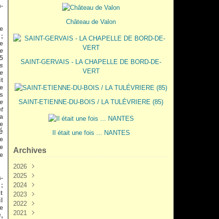
-
Château de Valon
e
;
e
e
5
SAINT-GERVAIS - LA CHAPELLE DE BORD-DE-
s
VERT
e
it
e
us
e
SAINT-ETIENNE-DU-BOIS / LA TULÉVRIERE (85)
t
a
e
é
Il était une fois ... NANTES
e
e
Archives
e
2026
2025
Juin
(3)
-
;
2024
Mai
Décembre
(2)
(5)
t
2023
Mars
Novembre
Novembre
(3)
(7)
(6)
l
2022
Février
Octobre
Octobre
Décembre
(2)
(9)
(1)
(3)
e
2021
Janvier
Septembre
Septembre
Novembre
Décembre
(1)
(7)
(3)
(6)
(6)
,