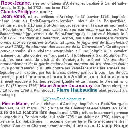
Rose-Jeanne
-
, née au château d'Ardelay et baptisé à Saint-Paul-en
areds, le 11 juillet 1752 ; morte en 1754.
Claude-Philippe
-
qui suit ;
Jean-René
-
, né au château d'Ardelay, le 27 janvier 1756, baptisé l
même jour au Petit-Bourg-des-Herbiers, sieur de la Poupardière 
aventurier, parti à 19 ans à St-Domingue, revenu en France au moment d
la Révolution :
"Déporté pour cause de son patriotisme par les ordres d
Blanchelande"
(gouverneur de Saint-Domingue), il arriva à Nantes le 1
août 1792.
"Pendant ma détention, écrit-il, les autres passagers déporté
comme moi se rendirent à Paris. Et après le jugement de Blancheland
(en avril 1793), ils obtinrent des secours de la Convention"
. Ce citoyen f
preuve ensuite d'un civisme exemplaire : il se joignit à la cavaleri
antaise qui lutta contre les "brigands". Il fut blessé à Saint-Sulpice. Pl
tard, les membres du district de Montaigu le prièrent
"de prendre l
commandement de la garde nationale au moment où les révoltés étaien
sur le point d'entrer"
;
il lutta contre les Vendéens dans les armées de l
République ; capturé par les Blancs, délivré par les Bleus ; las de cett
partit finalement pour les Antilles, où il fut assassin
guerre, il
; il avait épousé à Nantes, section Égalité et La Fosse, le 3 germinal d
Marie-Aimée Ducoudray
l'an IV (23 mars 1796),
(ou Ducoudret), né
Pierre Haubaudine
le 18 février 1769 à Paimboeuf ;
était présent à c
mariage ;
Pierre-Marie
-
, né au château d'Ardelay, baptisé au Petit-Bourg-des
Herbiers, le 27 mars 1757 ; Vicaire de Chavagnes-en-Paillers en 1781 
curé de La Rabatelière
depuis mai 1785 ; refuse le serment ; présen
au synode du Poiré-sur-vie le 4 août 1795 ; au début de 1796, alors qu'i
exerce à La Rabatelière, il accepte de se faire l'intermédiaire entre l
il périra au Champ Rouge
général Gratien et Charette ; compromis,